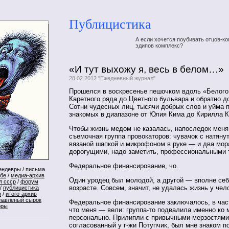
Публицистика
А если хочется поубивать отцов-ко
эдипов комплекс?
«И тут выхожу я, весь в белом…»
28.02.2012 "Ежедневный журнал"
Прошелся в воскресенье пешочком вдоль «Белого
Каретного ряда до Цветного бульвара и обратно д
Сотни чудесных лиц, тысячи добрых слов и уйма 
знакомых в диапазоне от Юлия Кима до Кирилла Ка
Чтобы жизнь медом не казалась, напоследок меня
съемочная группа провокаторов: чувачок с натяну
вязаной шапкой и микрофоном в руке — и два мор
дорогущими, надо заметить, профессиональными 
Федеральное финансирование, чо.
ендевры
/
письма
ебе
/
медиа-архив
Один уродец был молодой, а другой — вполне себ
л ссср
/
форум
возрасте. Совсем, значит, не удалась жизнь у че
/
публицистика
р
/
итого-архив
лавленый сырок
Федеральное финансирование заключалось, в част
оры
что меня — вели: группа-то подвалила именно ко 
персонально. Прилипли с привычными мерзостями 
согласованный у г-жи Потупчик, был мне знаком 