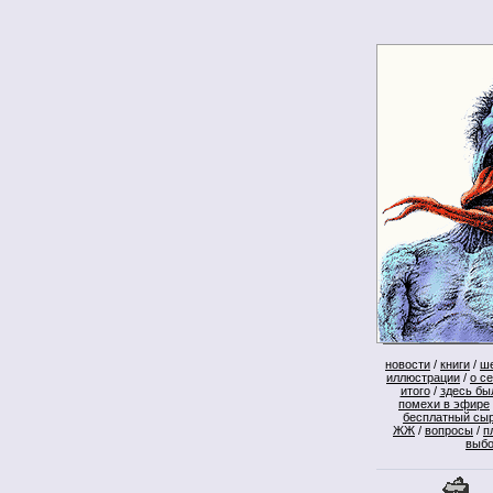
новости
/
книги
/
ш
иллюстрации
/
о с
итого
/
здесь бы
помехи в эфире
бесплатный сы
ЖЖ
/
вопросы
/
п
выб