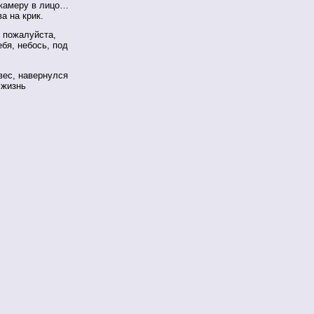
 камеру в лицо…
а на крик.
у пожалуйста,
бя, небось, под
вес, навернулся
 жизнь