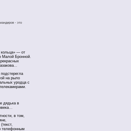
мандиров - это
 кольца» — от
о Малой Бронной.
прекрасных
закова...
 подстерегла
той на рыло
альных уродца с
телекамерами.
е дядька в
ловека…
ности, в том,
мне,
(текст,
по телефонным