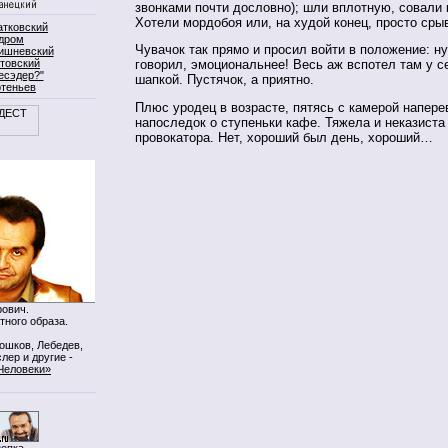
звонками почти дословно); шли вплотную, совали
Хотели мордобоя или, на худой конец, просто срыв
атковский
дром
Чувачок так прямо и просил войти в положение: н
ишневский
товский
говорил, эмоциональнее! Весь аж вспотел там у се
есэдер?"
шапкой. Пустячок, а приятно.
ртеньев
Плюс уродец в возрасте, пятясь с камерой напере
напоследок о ступеньки кафе. Тяжела и неказиста
провокатора. Нет, хороший был день, хороший…
ович.
тного образа.
Мошков, Лебедев,
лер и другие -
Человеки»
нопка