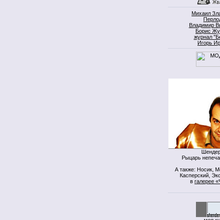
Михаил Зл
Перло
Владимир В
Борис Жу
журнал "Б
Игорь И
Шендер
Рыцарь непеча
А также: Носик, 
Касперский, Экс
в
галерее «
моя к