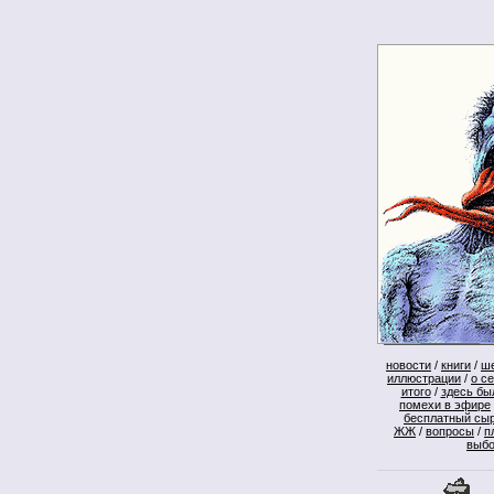
новости
/
книги
/
ш
иллюстрации
/
о с
итого
/
здесь бы
помехи в эфире
бесплатный сы
ЖЖ
/
вопросы
/
п
выб