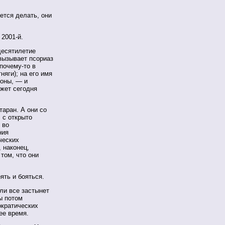
ется делать, они
 2001-й.
десятилетие
вызывает псориаз
почему-то в
няги); на его имя
ионы, — и
жет сегодня
таран. А они со
 с открыто
 во
ния
ческих
, наконец,
том, что они
ять и бояться.
ли все застынет
ы потом
ократических
ее время.