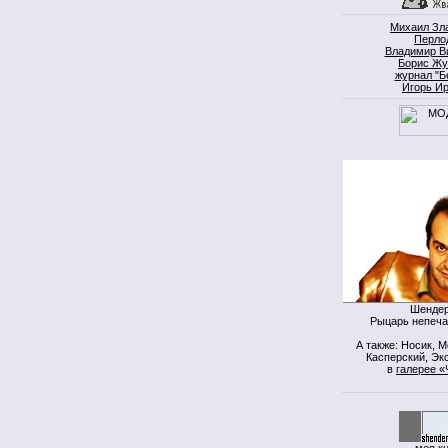
Михаил Зл
Перло
Владимир В
Борис Жу
журнал "Б
Игорь И
Шендер
Рыцарь непеча
А также: Носик, 
Касперский, Экс
в
галерее «
моя к