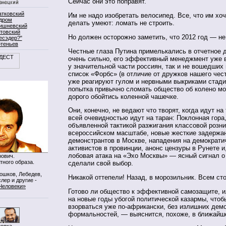
Сейчас они это поправят.
атковский
Им не надо изобретать велосипед. Все, что им хоч
дром
делать умеют: ломать не строить.
ишневский
товский
Но должен осторожно заметить, что 2012 год — не
есэдер?"
ртеньев
Честные глаза Путина примелькались в отчетное 
очень сильно, его эффективный менеджмент уже 
у значительной части россиян, так и не вошедших 
список «Форбс» (в отличие от дружков нашего чест
уже реагируют гулом и нервными выкриками стад
попытка привычно сломать общество об колено мо
дорого обойтись коленной чашечке.
Они, конечно, не ведают что творят, когда идут на 
всей очевидностью идут на таран: Поклонная гора,
объявленной тактикой разжигания классовой розни
всероссийском масштабе, новые жесткие задержа
демонстрантов в Москве, нападения на демократи
активистов в провинции, анонс цензуры в Рунете и
лобовая атака на «Эхо Москвы» — ясный сигнал о 
ович.
тного образа.
сделали свой выбор.
Мошков, Лебедев,
Никакой оттепели! Назад, в морозильник. Всем сто
лер и другие -
Человеки»
Готово ли общество к эффективной самозащите, и
на новые годы убогой политической казармы, чтоб
взорваться уже по-африкански, без излишних дем
формальностей, — выяснится, похоже, в ближайш
нопка