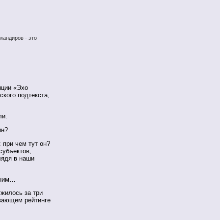
мандиров - это
нции «Эхо
ского подтекста,
ли.
ин?
 при чем тут он?
субъектов,
лядя в наши
мним…
жилось за три
вающем рейтинге