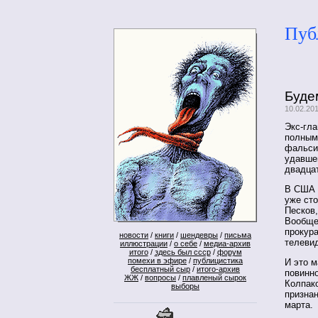
Пуб
Буде
10.02.20
Экс-гла
полным
фальси
удавшей
двадца
В США 
уже сто
Песков,
Вообще 
прокур
новости
/
книги
/
шендевры
/
письма
телеви
иллюстрации
/
о себе
/
медиа-архив
итого
/
здесь был ссср
/
форум
помехи в эфире
/
публицистика
И это м
бесплатный сыр
/
итого-архив
повинно
ЖЖ
/
вопросы
/
плавленый сырок
Колпако
выборы
признан
марта.