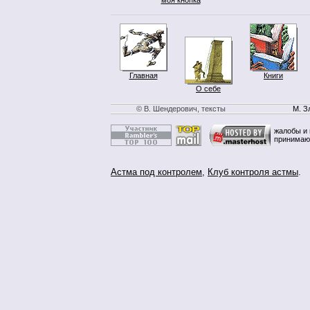
Главная
Книги
О себе
© В. Шендерович, тексты
М. З
жалобы и 
принимаю
Астма под контролем
,
Клуб контроля астмы
.