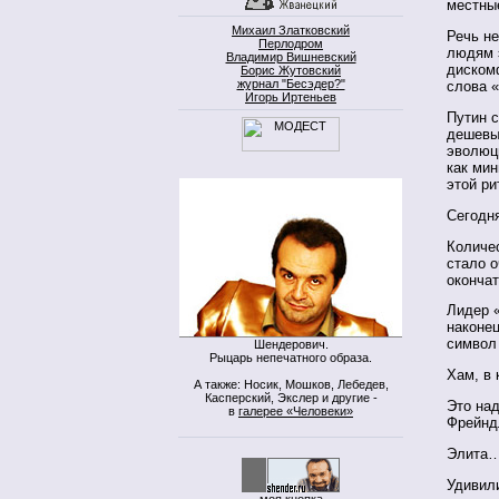
местны
Михаил Златковский
Речь не
Перлодром
людям э
Владимир Вишневский
дискомф
Борис Жутовский
журнал "Бесэдер?"
слова «
Игорь Иртеньев
Путин с
дешевы
эволюци
как мин
этой ри
Сегодня
Количес
стало о
окончат
Лидер 
наконец
символ 
Шендерович.
Рыцарь непечатного образа.
Хам, в 
А также: Носик, Мошков, Лебедев,
Касперский, Экслер и другие -
Это на
в
галерее «Человеки»
Фрейнд
Элита
Удивили
моя кнопка