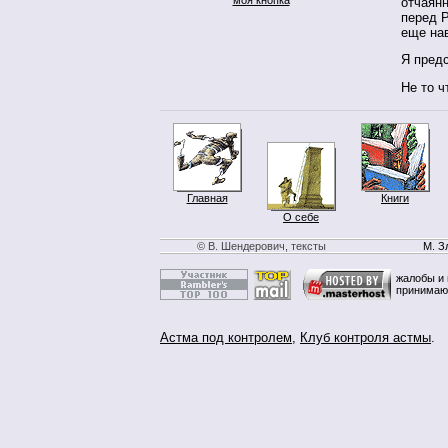
отчаян
перед Р
еще нав
Я пред
Не то ч
Главная
Книги
О себе
© В. Шендерович, тексты
М. З
жалобы и 
принимаю
Астма под контролем
,
Клуб контроля астмы
.