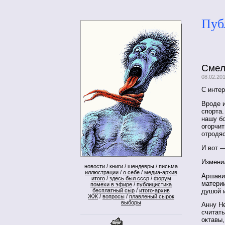
Пуб
Смел
08.02.20
С инте
Вроде 
спорта.
нашу б
огорчит
отродяс
И вот —
Изменил
новости
/
книги
/
шендевры
/
письма
иллюстрации
/
о себе
/
медиа-архив
Аршави
итого
/
здесь был ссср
/
форум
материи
помехи в эфире
/
публицистика
душой и
бесплатный сыр
/
итого-архив
ЖЖ
/
вопросы
/
плавленый сырок
выборы
Анну Н
считать
октавы,