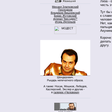
Лиза - 
честь э
Михаил Златковский
Перлодром
Тут бы 
Владимир Вишневский
к славе
Борис Жутовский
журнал "Бесэдер?"
человеч
Игорь Иртеньев
Нет, ка
пальцам
Акунин
Короче:
делать 
другу.
Шендерович.
Рыцарь непечатного образа.
А также: Носик, Мошков, Лебедев,
Касперский, Экслер и другие -
в
галерее «Человеки»
моя кнопка