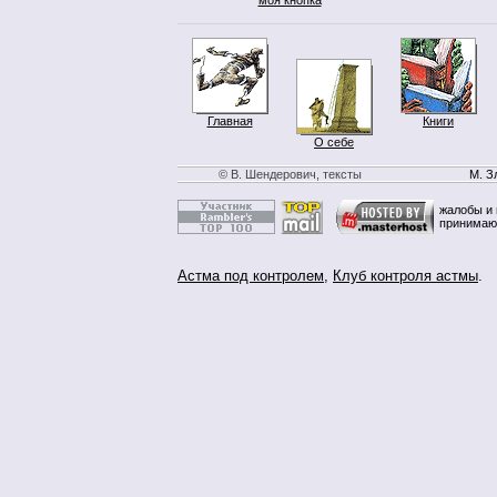
Главная
Книги
О себе
© В. Шендерович, тексты
М. З
жалобы и 
принимаю
Астма под контролем
,
Клуб контроля астмы
.