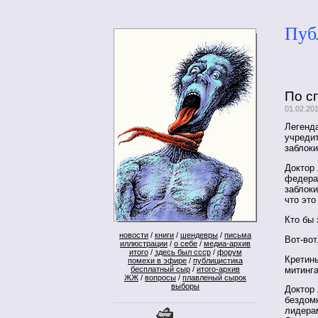
Пуб
По с
01.02.20
Легенда
учреди
заблоки
Доктор 
федерал
заблоки
что это
Кто бы 
новости
/
книги
/
шендевры
/
письма
Вот-вот
иллюстрации
/
о себе
/
медиа-архив
итого
/
здесь был ссср
/
форум
Кретин
помехи в эфире
/
публицистика
митинга
бесплатный сыр
/
итого-архив
ЖЖ
/
вопросы
/
плавленый сырок
выборы
Доктор 
бездомн
лидерам