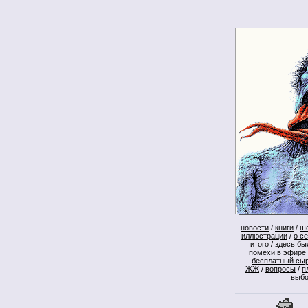
новости
/
книги
/
ш
иллюстрации
/
о с
итого
/
здесь бы
помехи в эфире
бесплатный сы
ЖЖ
/
вопросы
/
п
выб