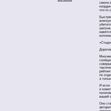
смели е
координ
что-то 
Быстре
влегку
убитого
шатуна
кажетс
колонн
«Стыдно
Дорогие
Многим
сообщит
соверше
тактиче
рейтинг
по отде
а толь
И если
и комит
политик
вашей с
Оно ст
авторит
оппози