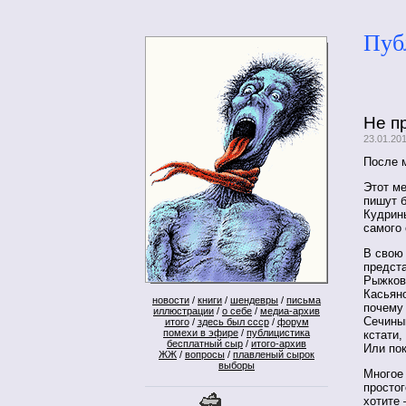
Пуб
Не п
23.01.20
После 
Этот м
пишут б
Кудрины
самого 
В свою 
предста
Рыжков
Касьян
новости
/
книги
/
шендевры
/
письма
почему 
иллюстрации
/
о себе
/
медиа-архив
Сечины
итого
/
здесь был ссср
/
форум
помехи в эфире
/
публицистика
кстати,
бесплатный сыр
/
итого-архив
Или по
ЖЖ
/
вопросы
/
плавленый сырок
выборы
Многое 
простог
хотите 