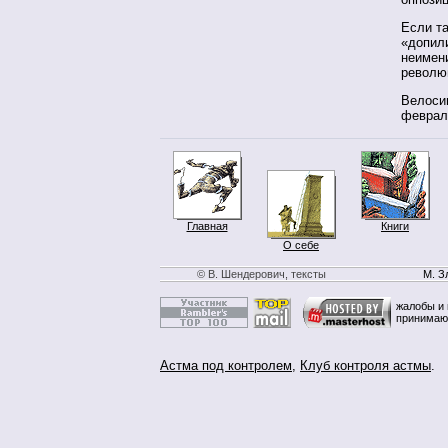
Если т
«допили
неимен
револю
Велосип
феврал
Главная
Книги
О себе
© В. Шендерович, тексты
М. З
жалобы и 
принимаю
Астма под контролем
,
Клуб контроля астмы
.