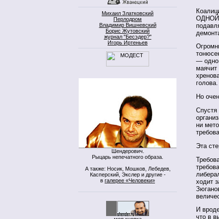
Коалици
Михаил Златковский
ОДНОЙ 
Перлодром
подавл
Владимир Вишневский
Борис Жутовский
демонт
журнал "Бесэдер?"
Игорь Иртеньев
Огромн
тонюсен
— одно 
маячит
хренова
голова.
Но оче
Спустя
организ
ни мето
требова
Эта сте
Шендерович.
Рыцарь непечатного образа.
Требов
требова
А также: Носик, Мошков, Лебедев,
либера
Касперский, Экслер и другие -
в
галерее «Человеки»
ходит з
Зюгано
величе
И вроде
что в в
моя кнопка