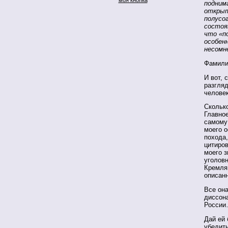
подним
открыто
полусо
состоян
что «п
особенн
несомн
Фамилия
И вот, 
разгля
человек
Сколько
Главно
самому
моего о
похода,
цитиров
моего з
уголов
Кремля 
описан
Все она
диссон
Росси
Дай ей
убедить