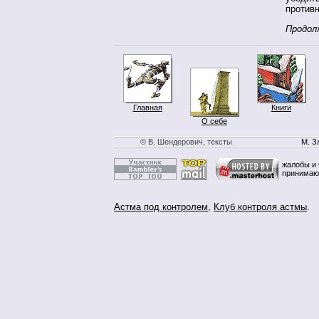
против
Продол
Главная
Книги
О себе
© В. Шендерович, тексты
М. З
жалобы и 
принимаю
Астма под контролем
,
Клуб контроля астмы
.