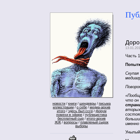
Пуб
Доро
13.01.20
Часть 1
Попытк
Скупая
медиаг
Поворо
«Пообщ
что он
новости
/
книги
/
шендевры
/
письма
стран
иллюстрации
/
о себе
/
медиа-архив
вторых
итого
/
здесь был ссср
/
форум
состоя
помехи в эфире
/
публицистика
больши
бесплатный сыр
/
итого-архив
ЖЖ
/
вопросы
/
плавленый сырок
именно 
выборы
Унылый 