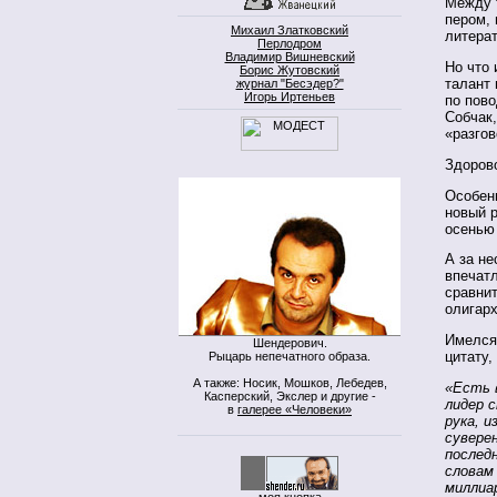
Между 
пером, 
Михаил Златковский
литерат
Перлодром
Владимир Вишневский
Но что 
Борис Жутовский
талант
журнал "Бесэдер?"
Игорь Иртеньев
по пов
Собчак,
«разго
Здорово
Особенн
новый 
осенью 
А за не
впечат
сравнит
олигар
Имелся 
Шендерович.
цитату,
Рыцарь непечатного образа.
А также: Носик, Мошков, Лебедев,
«Есть 
Касперский, Экслер и другие -
лидер с
в
галерее «Человеки»
рука, и
сувере
последн
словам 
миллиа
моя кнопка