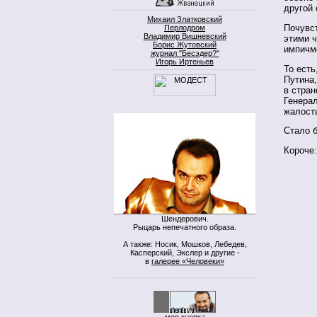
другой
Михаил Златковский
Почувс
Перлодром
Владимир Вишневский
этими 
Борис Жутовский
импичме
журнал "Бесэдер?"
Игорь Иртеньев
То есть
Путина,
в стран
Генерал
жалость
Стало 
Короче:
Шендерович.
Рыцарь непечатного образа.
А также: Носик, Мошков, Лебедев,
Касперский, Экслер и другие -
в
галерее «Человеки»
моя кнопка