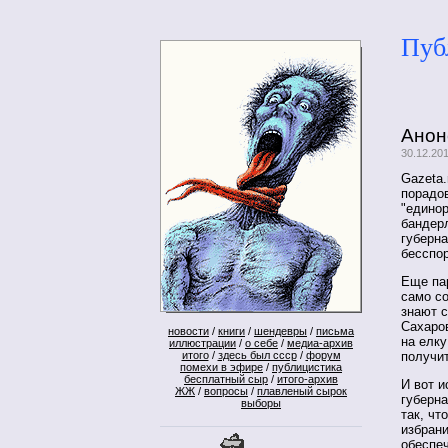
Пуб
Анон
30.12.20
Gazeta.
порадов
"едино
бандер
губерн
бесспор
Еще пар
само со
знают с
Сахаров
новости
/
книги
/
шендевры
/
письма
на елку
иллюстрации
/
о себе
/
медиа-архив
итого
/
здесь был ссср
/
форум
получи
помехи в эфире
/
публицистика
бесплатный сыр
/
итого-архив
И вот и
ЖЖ
/
вопросы
/
плавленый сырок
губерна
выборы
так, чт
избрани
обеспеч