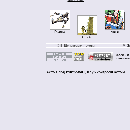
Главная
Книги
О себе
© В. Шендерович, тексты
М. З
жалобы и 
принимаю
Астма под контролем
,
Клуб контроля астмы
.