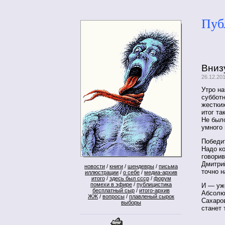
Пуб
Вниз
26.12.20
Утро на
субботн
жестки
итог та
Не было
умного 
Победи
Надо ко
говорив
Дмитрий
новости
/
книги
/
шендевры
/
письма
точно н
иллюстрации
/
о себе
/
медиа-архив
итого
/
здесь был ссср
/
форум
помехи в эфире
/
публицистика
И — уж
бесплатный сыр
/
итого-архив
Абсолю
ЖЖ
/
вопросы
/
плавленый сырок
Сахаров
выборы
станет 