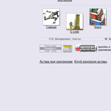
Главная
Книги
О себе
© В. Шендерович, тексты
М. З
жалобы и 
принимаю
Астма под контролем
,
Клуб контроля астмы
.