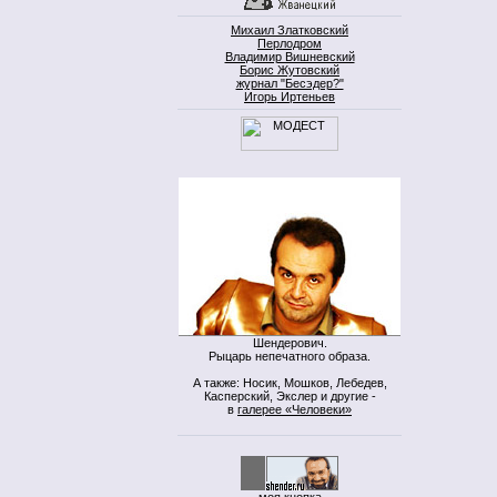
Михаил Златковский
Перлодром
Владимир Вишневский
Борис Жутовский
журнал "Бесэдер?"
Игорь Иртеньев
Шендерович.
Рыцарь непечатного образа.
А также: Носик, Мошков, Лебедев,
Касперский, Экслер и другие -
в
галерее «Человеки»
моя кнопка