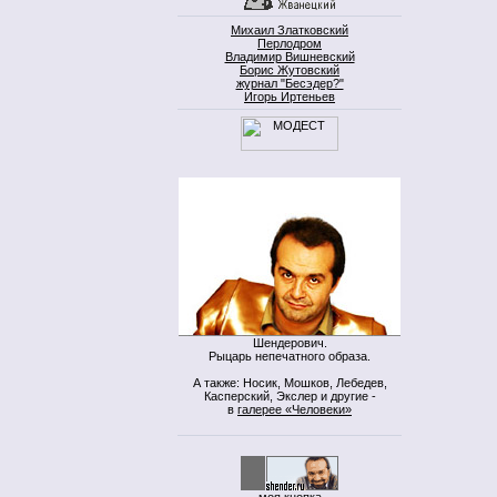
Михаил Златковский
Перлодром
Владимир Вишневский
Борис Жутовский
журнал "Бесэдер?"
Игорь Иртеньев
Шендерович.
Рыцарь непечатного образа.
А также: Носик, Мошков, Лебедев,
Касперский, Экслер и другие -
в
галерее «Человеки»
моя кнопка