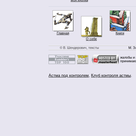
Главная
Книги
О себе
© В. Шендерович, тексты
М. З
жалобы и 
принимаю
Астма под контролем
,
Клуб контроля астмы
.