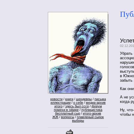
Пуб
Успет
02.12.20
Убрать 
ассоци
нарушен
голосов
выступ
в Южной
забыть
Как они
А не ус
новости
/
книги
/
шендевры
/
письма
когда р
иллюстрации
/
о себе
/
медиа-архив
итого
/
здесь был ссср
/
форум
Ну, что
помехи в эфире
/
публицистика
бесплатный сыр
/
итого-архив
чтобы н
ЖЖ
/
вопросы
/
плавленый сырок
выборы