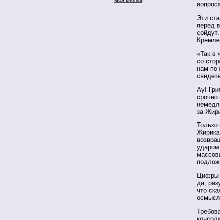
вопрос
Эти ста
перед 
сойдут
Кремле
«Так в
со сто
нам по
свидете
Ау! Гри
срочно 
немедл
за Жири
Только 
Жирика 
возвра
ударом
массов
подлож
Цифры 
да, раз
что ска
осмысл
Требов
консол