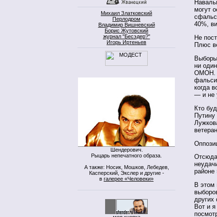
Навальн
могут о
Михаил Златковский
сфальси
Перлодром
40%, ви
Владимир Вишневский
Борис Жутовский
журнал "Бесэдер?"
Не пос
Игорь Иртеньев
Плюс в
Выборы 
ни один
ОМОН. И
фальсиф
когда в
— и не 
Кто бу
Путину 
Лужков
ветера
Оппози
Шендерович.
Рыцарь непечатного образа.
Отсюда
неудач
А также: Носик, Мошков, Лебедев,
районе
Касперский, Экслер и другие -
в
галерее «Человеки»
В этом 
выборов
других
Вот и я
посмотр
моя кнопка