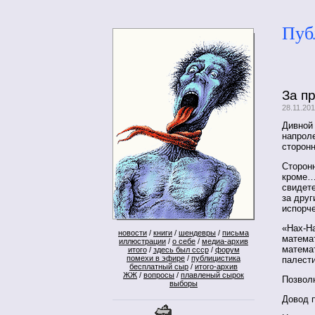
Пуб
За п
28.11.20
Дивной
напроле
сторонн
Сторонн
кроме…
свидет
за друг
испорч
«Нах-На
новости
/
книги
/
шендевры
/
письма
математ
иллюстрации
/
о себе
/
медиа-архив
матема
итого
/
здесь был ссср
/
форум
помехи в эфире
/
публицистика
палест
бесплатный сыр
/
итого-архив
ЖЖ
/
вопросы
/
плавленый сырок
Позвол
выборы
Довод 