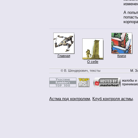
измене
А попы
попасть
корпор
Главная
Книги
О себе
© В. Шендерович, тексты
М. З
жалобы и 
принимаю
Астма под контролем
,
Клуб контроля астмы
.