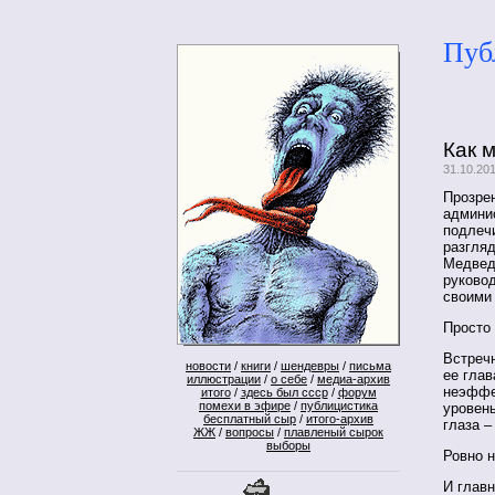
Пуб
Как 
31.10.20
Прозрен
админи
подлеч
разгляд
Медведе
руково
своими 
Просто 
Встреч
новости
/
книги
/
шендевры
/
письма
ее гла
иллюстрации
/
о себе
/
медиа-архив
неэффе
итого
/
здесь был ссср
/
форум
помехи в эфире
/
публицистика
уровен
бесплатный сыр
/
итого-архив
глаза –
ЖЖ
/
вопросы
/
плавленый сырок
выборы
Ровно н
И главн