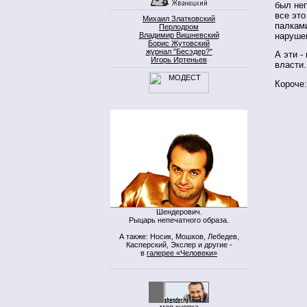
был неп
все это
Михаил Златковский
палками
Перлодром
наруше
Владимир Вишневский
Борис Жутовский
журнал "Бесэдер?"
А эти -
Игорь Иртеньев
власти.
Короче:
Шендерович.
Рыцарь непечатного образа.
А также: Носик, Мошков, Лебедев,
Касперский, Экслер и другие -
в
галерее «Человеки»
моя кнопка