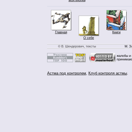
Главная
Книги
О себе
© В. Шендерович, тексты
М. З
жалобы и 
принимаю
Астма под контролем
,
Клуб контроля астмы
.