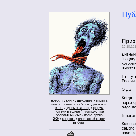
Пуб
Приз
20.10.20
Дивный 
"нацлид
которы
вырос п
Г-н Пут
России
О да.
Когда л
новости
/
книги
/
шендевры
/
письма
через о
иллюстрации
/
о себе
/
медиа-архив
виде д
итого
/
здесь был ссср
/
форум
помехи в эфире
/
публицистика
В неко
бесплатный сыр
/
итого-архив
ЖЖ
/
вопросы
/
плавленый сырок
выборы
Как сви
самого
начала.