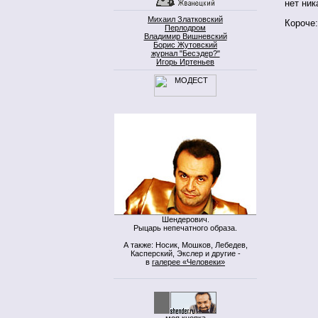
нет ник
Михаил Златковский
Короче
Перлодром
Владимир Вишневский
Борис Жутовский
журнал "Бесэдер?"
Игорь Иртеньев
Шендерович.
Рыцарь непечатного образа.
А также: Носик, Мошков, Лебедев,
Касперский, Экслер и другие -
в
галерее «Человеки»
моя кнопка