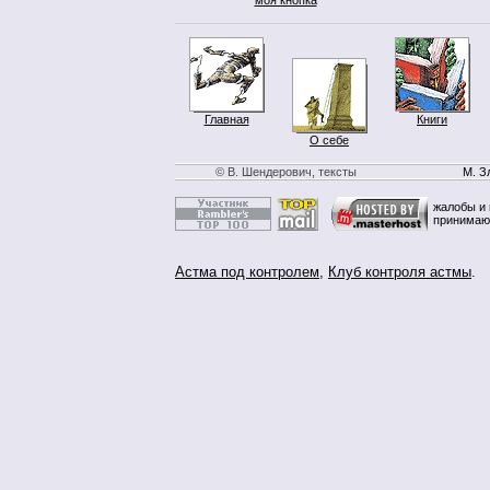
Главная
Книги
О себе
© В. Шендерович, тексты
М. З
жалобы и 
принимаю
Астма под контролем
,
Клуб контроля астмы
.