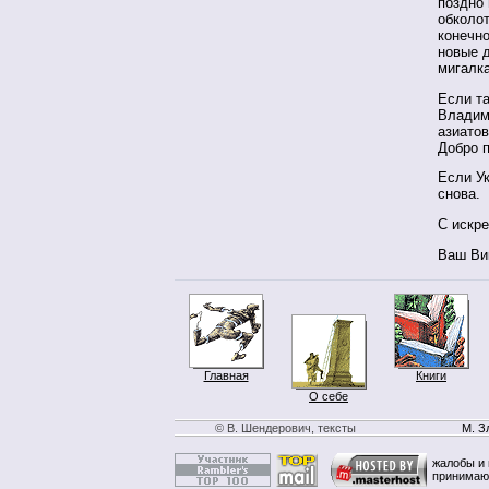
поздно
обколот
конечно
новые д
мигалк
Если та
Владим
азиатов
Добро п
Если Ук
снова.
С искр
Ваш Ви
Главная
Книги
О себе
© В. Шендерович, тексты
М. З
жалобы и 
принимаю