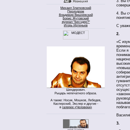
3. Вы с
соверш
Михаил Златковский
Перлодром
4. Вы с
Владимир Вишневский
поняти
Борис Жутовский
журнал "Бесэдер?"
Игорь Иртеньев
С уваж
2.
«С изум
времена
Если я 
пониман
национа
высоких
«повыша
собира
антигри
гуманит
отсутс
осущест
Шендерович.
Рыцарь непечатного образа.
«закон
руковод
А также: Носик, Мошков, Лебедев,
называе
Касперский, Экслер и другие -
поблаго
в
галерее «Человеки»
Васили
3.
моя кнопка