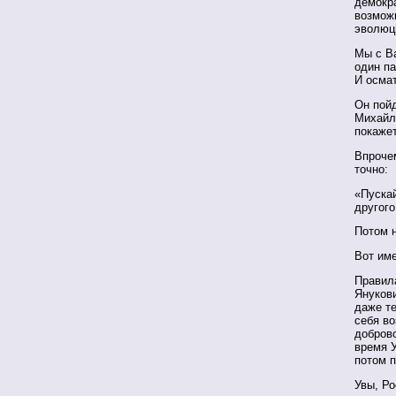
демокра
возмож
эволюци
Мы с В
один па
И осмат
Он пойд
Михайло
покажет
Впроче
точно:
«Пускай
другого.
Потом н
Вот им
Правил
Януков
даже те
себя во
добров
время У
потом п
Увы, Ро