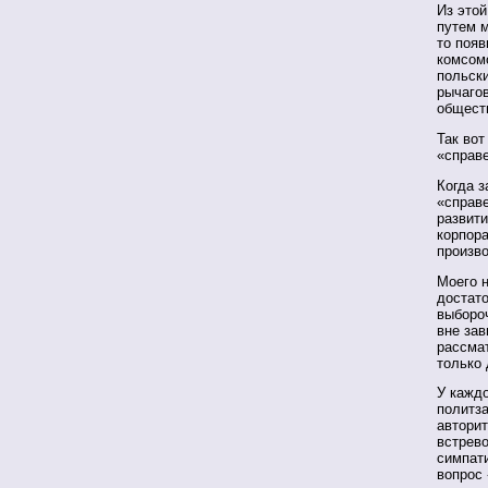
Из этой
путем м
то появ
комсомо
польск
рычагов
общест
Так вот
«справ
Когда з
«справ
развит
корпора
произво
Моего н
достато
выборо
вне зав
рассма
только 
У каждо
политз
авторит
встрево
симпати
вопрос 