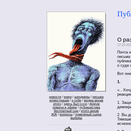
Пуб
О ра
17.10.20
Почта н
письма
публик
о суде
Вот они
1.
«…Хочу
реакци
новости
/
книги
/
шендевры
/
письма
иллюстрации
/
о себе
/
медиа-архив
1. Защ
итого
/
здесь был ссср
/
форум
демокр
помехи в эфире
/
публицистика
бесплатный сыр
/
итого-архив
ЖЖ
/
вопросы
/
плавленый сырок
2. Вы д
выборы
Тимоше
исчезно