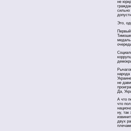
не юри
граждан
сильно 
допусти
Это, од
Первый
Тимоше
медаль 
очеред
Социал
коррупц
демокр
Рычаго
народа 
Украине
не дави
проигр
Да, Ук
А что п
что пол
национ
ну, так
извинит
двух р
плечам