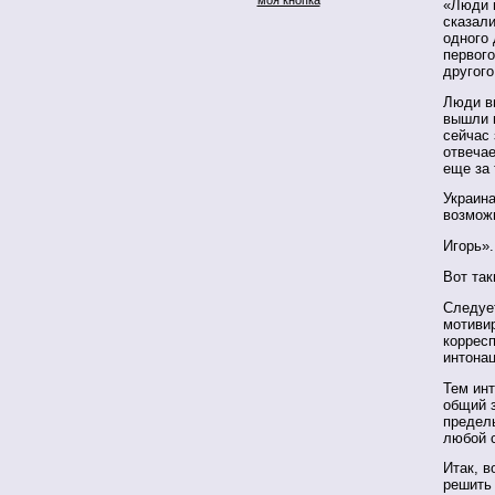
«Люди н
сказали
одного 
первого
другого
Люди вы
вышли н
сейчас 
отвеча
еще за 
Украина
возможн
Игорь».
Вот так
Следуе
мотиви
корресп
интонац
Тем ин
общий 
предел
любой 
Итак, в
решить 