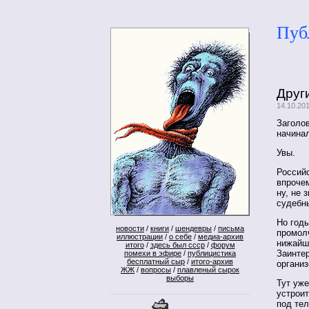
Пуб
Друг
14.10.20
Заголо
начина
Увы.
Российс
впрочем
ну, не
судебны
Но годы
новости
/
книги
/
шендевры
/
письма
промолч
иллюстрации
/
о себе
/
медиа-архив
нижайше
итого
/
здесь был ссср
/
форум
Заинте
помехи в эфире
/
публицистика
бесплатный сыр
/
итого-архив
органи
ЖЖ
/
вопросы
/
плавленый сырок
выборы
Тут уж
устроит
под тел