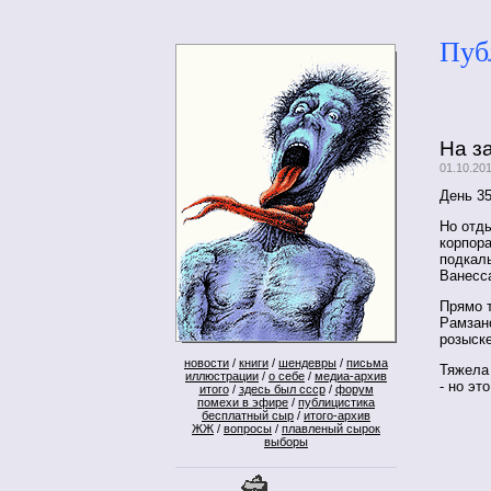
Пуб
На з
01.10.20
День 3
Но отды
корпора
подкалы
Ванесс
Прямо т
Рамзан
розыск
новости
/
книги
/
шендевры
/
письма
Тяжела 
иллюстрации
/
о себе
/
медиа-архив
- но эт
итого
/
здесь был ссср
/
форум
помехи в эфире
/
публицистика
бесплатный сыр
/
итого-архив
ЖЖ
/
вопросы
/
плавленый сырок
выборы