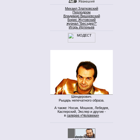
Михаил Златковский
Перлодром
Владимир Вишневский
Борис Жутовский
журнал "Бесэдер?"
Игорь Иртеньев
Шендерович.
Рыцарь непечатного образа.
А также: Носик, Мошков, Лебедев,
Касперский, Экслер и другие -
в
галерее «Человеки»
моя кнопка