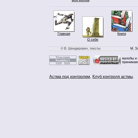
Главная
Книги
О себе
© В. Шендерович, тексты
М. З
жалобы и 
принимаю
Астма под контролем
,
Клуб контроля астмы
.