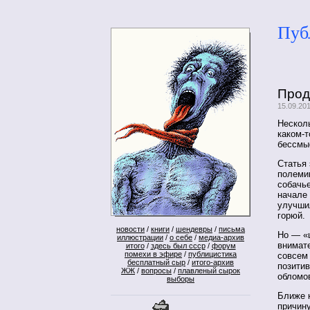
Пуб
Прод
15.09.20
Несколь
каком-
бессмы
Статья
полемик
собачь
начале 
улучши
горюй.
новости
/
книги
/
шендевры
/
письма
Но — «
иллюстрации
/
о себе
/
медиа-архив
внимате
итого
/
здесь был ссср
/
форум
помехи в эфире
/
публицистика
совсем 
бесплатный сыр
/
итого-архив
позити
ЖЖ
/
вопросы
/
плавленый сырок
обломо
выборы
Ближе к
причину