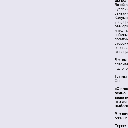
Дьявол,
Джобса 
«успех»
связан 
Колумни
увы, пр
разборч
интелли
поймем 
политич
сторону
очень 
от наци
В этом 
спасит
час оч
Тут мы,
Осс:
«С пло
вечно.
ваша к
что ле
выборы
Это наз
г-жа Ос
Первая 