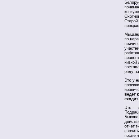
Белорус
понима
конкуре
Охотном
Старой 
прекрас
Мышина
по нара
причине
участни
работа
процент
низкой
поставл
ряду п
Это у н
проска
иронич
ведет 
сходит
Это — в
Подраби
Быкова 
действи
отчет г
свозит
после 