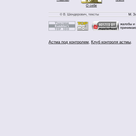
О себе
© В. Шендерович, тексты
М. З
жалобы и 
принимаю
Астма под контролем
,
Клуб контроля астмы
.