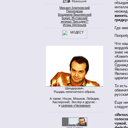
объеди
интелл
Михаил Златковский
неожид
Перлодром
Владимир Вишневский
винить
Борис Жутовский
грядку
журнал "Бесэдер?"
Игорь Иртеньев
Где им
Попроб
Что наш
мордоб
знаю н
«Комите
диалоги
Однажд
Явлинс
Явлинс
царапая
То есть
Шендерович.
обвинят
Рыцарь непечатного образа.
русская
А также: Носик, Мошков, Лебедев,
Касперский, Экслер и другие -
Еще нес
в
галерее «Человеки»
следует
«Интел
голосов
чужой.
фейсбу
моя кнопка