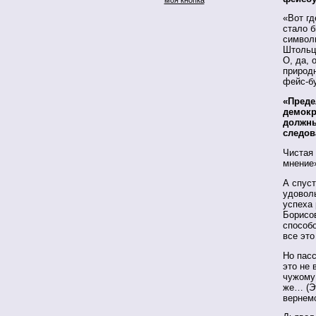
«Вот гд
стало б
символ
Штольц
О, да, 
природ
фейс-бу
«Преде
демокр
должны
следов
Чистая
мнение
А спуст
удоволь
успеха
Борисо
способ
все это
Но пасс
это не 
чужому 
же… (Эт
вернемс