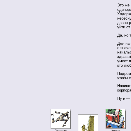
Это же 
единор
Ходорк
небесн
давно р
уйти от
Да, но 
Для нач
о значе
началь
здравы
умеет п
кто лю
Подрем
чтобы х
Начинат
корпора
Ну и —
Главная
Книги