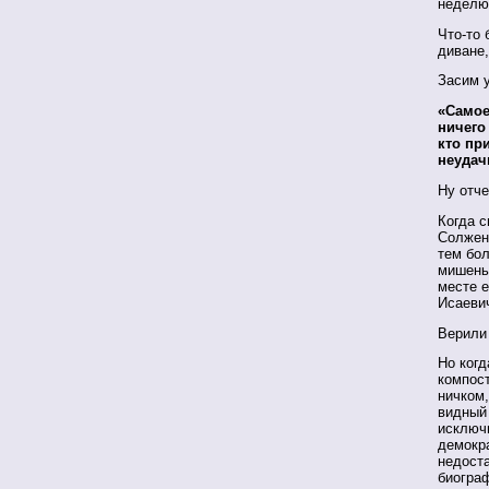
неделю 
Что-то 
диване,
Засим у
«Самое
ничего
кто пр
неудач
Ну отче
Когда 
Солжен
тем бол
мишенью
месте 
Исаеви
Верили
Но когд
компос
ничком,
видный
исключ
демокра
недоста
биогра