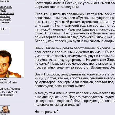
настоящий момент Россия, не упоминает имени гл
и архитектора этой задницы.
атковский
дром
ишневский
Сколько ни шарь по предвыборным текстам всей э
товский
оппозиции — ни фамилии «Путин», ни сущностных
есэдер?"
нее, как то: путинский режим, путинская партия, п
ртеньев
олигархия… Нет и фамилий тех, кто составляет с
путинской политики: Рамзана Кадырова, например
Ольги Егоровой… Нет упоминания о Ходорковском
олицетворяет главный стыд путинской эпохи; нет 
Беслан, квинтэссенцию путинской заботы о людя
Ни-ни! Так-то они ребята бесстрашные: Миронов, н
сражается с соломенным чучелом по имени Грызл
умело язвит правых, коммунисты рвут в клочки ли
погубивших великую державу… Но даже хам Жири
по самый Пакистан все человечество, становится 
чрезвычайно галантен за версту от Владимира Вл
Вот и Прохоров, допущенный на новенького в этот
ни гу-гу о том, кто же, собственно, отменил выбор
ович.
губернаторов, раскормил чиновников, закатал под
тного образа.
правосудие, закрышевал бизнес…
Мошков, Лебедев,
лер и другие -
А между тем именно этот человек и собирается пр
Человеки»
еще двенадцать лет. Под его руководством будем
гражданское общество? Или попробуем для начала
человека от рычагов власти?
Не попробуем?
нопка