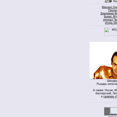
Михаил Зл
Перло
Владимир В
Борис Жу
журнал "Б
Игорь И
Шендер
Рыцарь непеча
А также: Носик, 
Касперский, Экс
в
галерее «
моя к