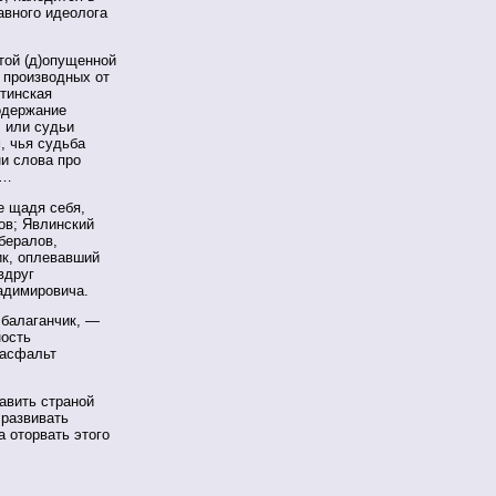
авного идеолога
той (д)опущенной
 производных от
утинская
одержание
, или судьи
, чья судьба
ни слова про
х…
е щадя себя,
ов; Явлинский
бералов,
к, оплевавший
вдруг
адимировича.
 балаганчик, —
ность
 асфальт
авить страной
 развивать
 оторвать этого