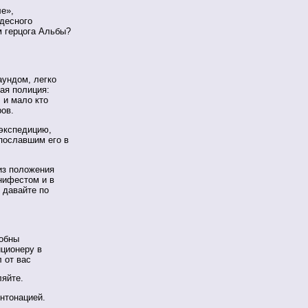
ле»,
удесного
м герцога Альбы?
аундом, легко
ая полиция:
 и мало кто
ров.
экспедицию,
пославшим его в
из положения
нифестом и в
, давайте по
собны
иционеру в
л от вас
ляйте.
интонацией.