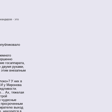
мандиров - это
опубликовало
немного
вершенно
ие госаппарата,
» двумя руками,
с этим внезапным
локо»? У них в
 И у Миронова
едливости.
ю… Ах, тяжелая
строй
и чудесные
о просроченным
бирателю выход
ю, находится в