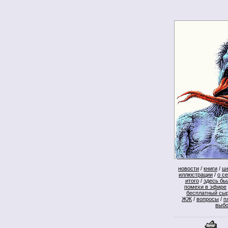
новости
/
книги
/
ш
иллюстрации
/
о с
итого
/
здесь бы
помехи в эфире
бесплатный сы
ЖЖ
/
вопросы
/
п
выб