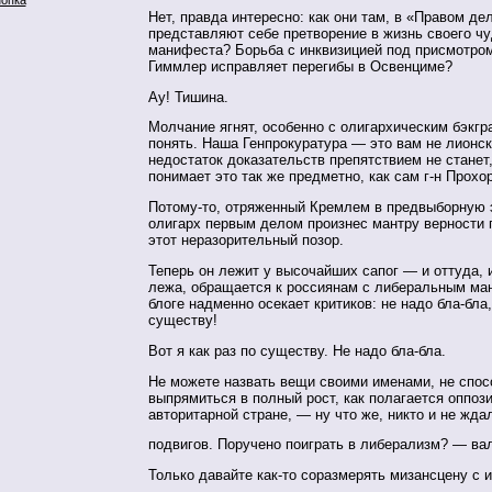
Нет, правда интересно: как они там, в «Правом де
представляют себе претворение в жизнь своего ч
манифеста? Борьба с инквизицией под присмотро
Гиммлер исправляет перегибы в Освенциме?
Ау! Тишина.
Молчание ягнят, особенно с олигархическим бэкгр
понять. Наша Генпрокуратура — это вам не лионск
недостаток доказательств препятствием не станет,
понимает это так же предметно, как сам г-н Прохо
Потому-то, отряженный Кремлем в предвыборную 
олигарх первым делом произнес мантру верности 
этот неразорительный позор.
Теперь он лежит у высочайших сапог — и оттуда, 
лежа, обращается к россиянам с либеральным ма
блоге надменно осекает критиков: не надо бла-бла
существу!
Вот я как раз по существу. Не надо бла-бла.
Не можете назвать вещи своими именами, не спо
выпрямиться в полный рост, как полагается оппоз
авторитарной стране, — ну что же, никто и не жда
подвигов. Поручено поиграть в либерализм? — ва
Только давайте как-то соразмерять мизансцену с 