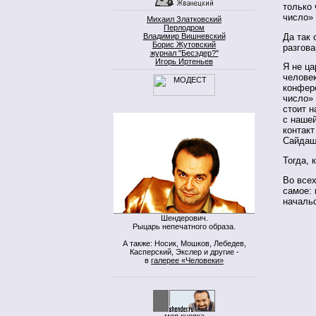
только 
число»
Михаил Златковский
Перлодром
Да так 
Владимир Вишневский
Борис Жутовский
разгова
журнал "Бесэдер?"
Игорь Иртеньев
Я не ца
человек
конфере
число»
стоит н
с нашей
контакт
Сайдаше
Тогда, 
Во всех
самое: 
началь
Шендерович.
Рыцарь непечатного образа.
А также: Носик, Мошков, Лебедев,
Касперский, Экслер и другие -
в
галерее «Человеки»
моя кнопка