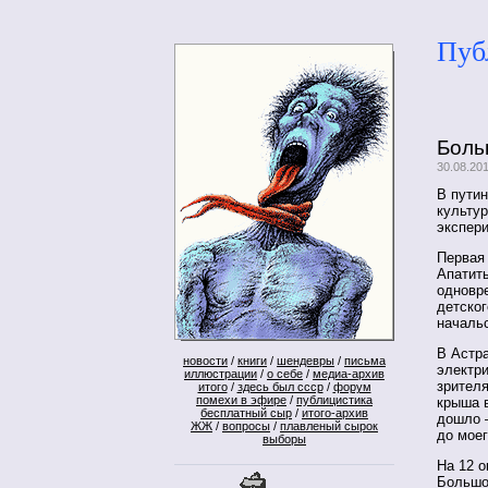
Пуб
Боль
30.08.20
В путин
культур
экспер
Первая 
Апатиты
одновр
детског
начальс
В Астр
новости
/
книги
/
шендевры
/
письма
электри
иллюстрации
/
о себе
/
медиа-архив
зрителя
итого
/
здесь был ссср
/
форум
помехи в эфире
/
публицистика
крыша в
бесплатный сыр
/
итого-архив
дошло —
ЖЖ
/
вопросы
/
плавленый сырок
до мое
выборы
На 12 о
Большо