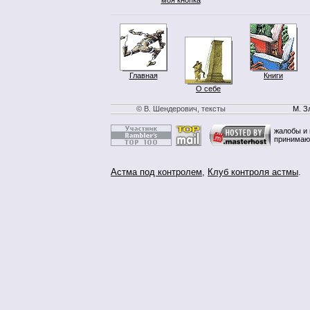
Главная
Книги
О себе
© В. Шендерович, тексты
М. З
жалобы и 
принимаю
Астма под контролем
,
Клуб контроля астмы
.