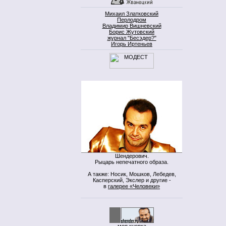
Михаил Златковский
Перлодром
Владимир Вишневский
Борис Жутовский
журнал "Бесэдер?"
Игорь Иртеньев
Шендерович.
Рыцарь непечатного образа.
А также: Носик, Мошков, Лебедев,
Касперский, Экслер и другие -
в
галерее «Человеки»
моя кнопка