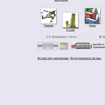
Главная
Книги
О себе
© В. Шендерович, тексты
М. З
жалобы и 
принимаю
Астма под контролем
,
Клуб контроля астмы
.