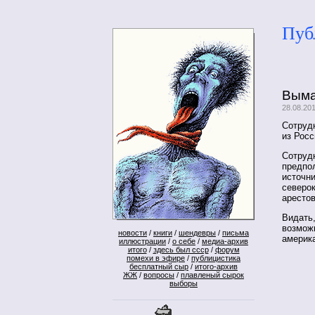
Пуб
Выма
28.08.20
Сотруд
из Росс
Сотруд
предпо
источни
северок
аресто
Видать
возможн
новости
/
книги
/
шендевры
/
письма
америк
иллюстрации
/
о себе
/
медиа-архив
итого
/
здесь был ссср
/
форум
помехи в эфире
/
публицистика
бесплатный сыр
/
итого-архив
ЖЖ
/
вопросы
/
плавленый сырок
выборы