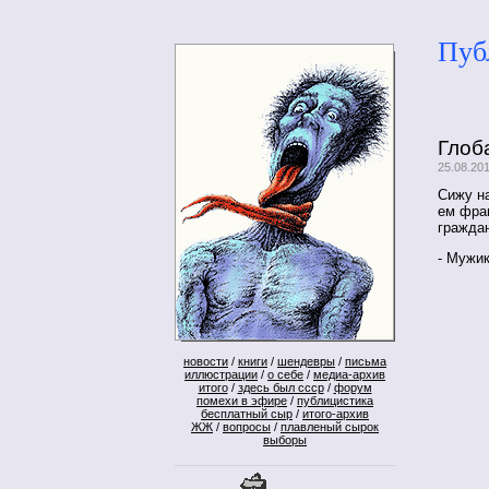
Пуб
Глоб
25.08.20
Сижу н
ем фра
гражда
- Мужи
новости
/
книги
/
шендевры
/
письма
иллюстрации
/
о себе
/
медиа-архив
итого
/
здесь был ссср
/
форум
помехи в эфире
/
публицистика
бесплатный сыр
/
итого-архив
ЖЖ
/
вопросы
/
плавленый сырок
выборы