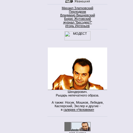
Михаил Златковский
Перлодром
Владимир Вишневский
Борис Жутовский
журнал "Бесэдер?"
Игорь Иртеньев
Шендерович.
Рыцарь непечатного образа.
А также: Носик, Мошков, Лебедев,
Касперский, Экслер и другие -
в
галерее «Человеки»
моя кнопка