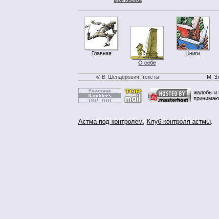
Главная
Книги
О себе
© В. Шендерович, тексты
М. З
жалобы и 
принимаю
Астма под контролем
,
Клуб контроля астмы
.