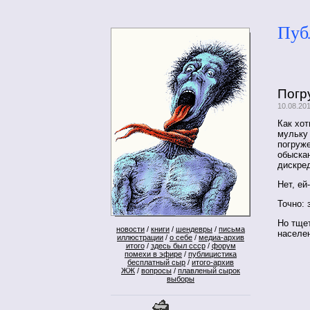
Пуб
Погр
10.08.20
Как хот
мульку
погруже
обыска
дискре
Нет, ей
Точно:
Но тще
новости
/
книги
/
шендевры
/
письма
населе
иллюстрации
/
о себе
/
медиа-архив
итого
/
здесь был ссср
/
форум
помехи в эфире
/
публицистика
бесплатный сыр
/
итого-архив
ЖЖ
/
вопросы
/
плавленый сырок
выборы