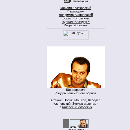
Михаил Златковский
Перлодром
Владимир Вишневский
Борис Жутовский
журнал "Бесэдер?"
Игорь Иртеньев
Шендерович.
Рыцарь непечатного образа.
А также: Носик, Мошков, Лебедев,
Касперский, Экслер и другие -
в
галерее «Человеки»
моя кнопка