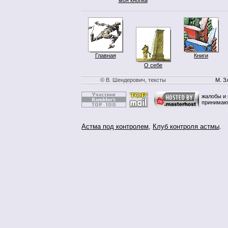
Главная
Книги
О себе
© В. Шендерович, тексты
М. З
жалобы и 
принимаю
Астма под контролем
,
Клуб контроля астмы
.