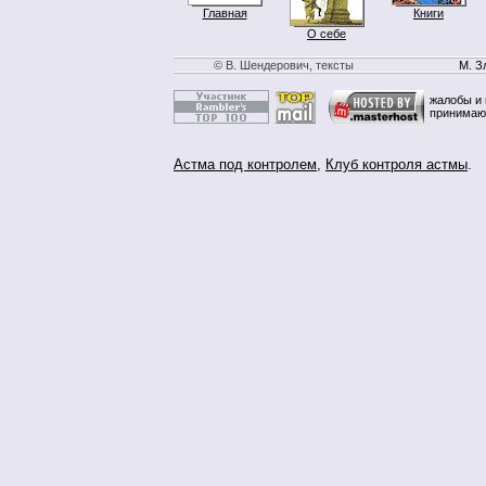
Главная
Книги
О себе
© В. Шендерович, тексты
М. З
жалобы и 
принимаю
Астма под контролем
,
Клуб контроля астмы
.