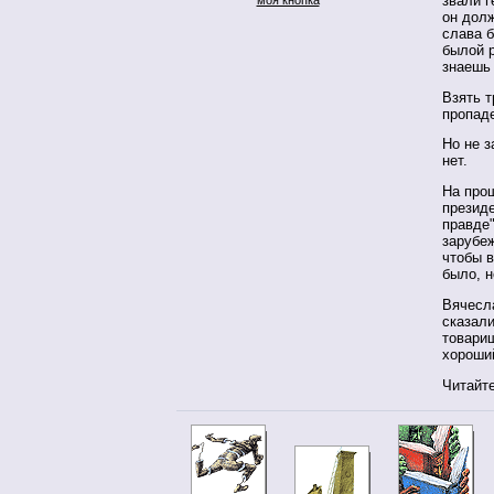
звали г
он долж
слава б
былой р
знаешь 
Взять т
пропад
Но не з
нет.
На про
презид
правде
зарубе
чтобы в
было, 
Вячесл
сказал
товарищ
хороший
Читайте