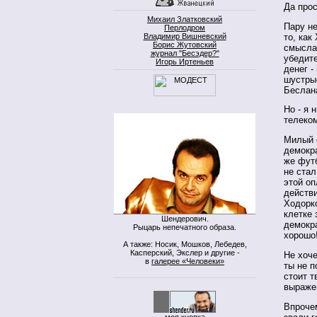
Да про
Михаил Златковский
Пару н
Перлодром
то, как
Владимир Вишневский
Борис Жутовский
смысла
журнал "Бесэдер?"
убедите
Игорь Иртеньев
денег -
шустрые
Беслан
Но - я 
телеком
Милый 
демокра
же футб
не стал
этой оп
действи
Ходорк
клетке 
Шендерович.
демокра
Рыцарь непечатного образа.
хорошо!
А также: Носик, Мошков, Лебедев,
Касперский, Экслер и другие -
Не хоче
в
галерее «Человеки»
ты не п
стоит т
выраже
Впрочем
моя кнопка