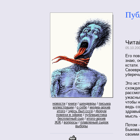
Пуб
Чита
05.10.200
Его пов
знаю, о
кстати.
Своевре
убереч
Это ист
схожде
рассмо
ужасны
чтобы н
новости
/
книги
/
шендевры
/
письма
ведь со
иллюстрации
/
о себе
/
медиа-архив
итого
/
здесь был ссср
/
форум
здравый
помехи в эфире
/
публицистика
мысль -
бесплатный сыр
/
итого-архив
ЖЖ
/
вопросы
/
плавленый сырок
Потом -
выборы
Быкова.
своими 