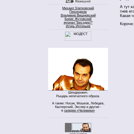
А тут к
Михаил Златковский
гнев ег
Перлодром
Какая 
Владимир Вишневский
Борис Жутовский
журнал "Бесэдер?"
Короче
Игорь Иртеньев
Шендерович.
Рыцарь непечатного образа.
А также: Носик, Мошков, Лебедев,
Касперский, Экслер и другие -
в
галерее «Человеки»
моя кнопка