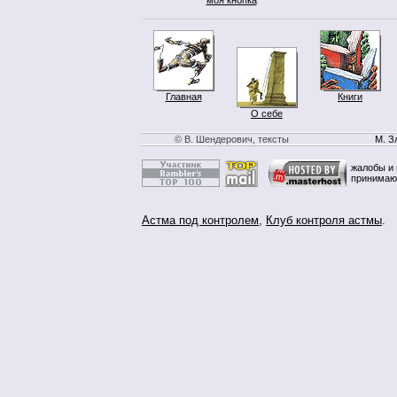
Главная
Книги
О себе
© В. Шендерович, тексты
М. З
жалобы и 
принимаю
Астма под контролем
,
Клуб контроля астмы
.