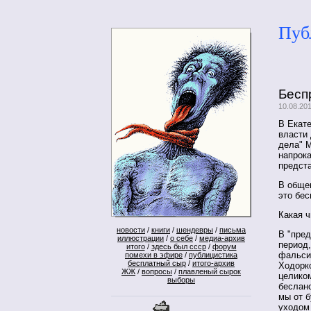
Пуб
Бесп
10.08.20
В Екат
власти
дела" 
напрока
предста
В обще
это бе
Какая ч
новости
/
книги
/
шендевры
/
письма
В "пре
иллюстрации
/
о себе
/
медиа-архив
период
итого
/
здесь был ссср
/
форум
фальси
помехи в эфире
/
публицистика
бесплатный сыр
/
итого-архив
Ходорк
ЖЖ
/
вопросы
/
плавленый сырок
целиком
выборы
беслан
мы от б
уходом