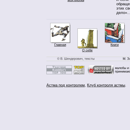
обращен
этих св
дело»..
Главная
Книги
О себе
© В. Шендерович, тексты
М. З
жалобы и 
принимаю
Астма под контролем
,
Клуб контроля астмы
.