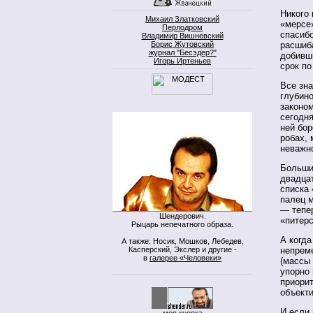
Никого 
Михаил Златковский
«мерсе»
Перлодром
спасибо
Владимир Вишневский
Борис Жутовский
расшиба
журнал "Бесэдер?"
добивш
Игорь Иртеньев
срок по
Все зна
глубино
законом
сегодня
ней бор
робах, 
неважно
Больши
двадца
списка
палец 
— тепер
Шендерович.
«питерс
Рыцарь непечатного образа.
А когда
А также: Носик, Мошков, Лебедев,
Касперский, Экслер и другие -
непреме
в
галерее «Человеки»
(массы 
упорно
приорит
объект
И если
моя кнопка