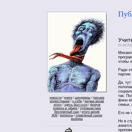
Пуб
Учит
01.08.20
Михаил
програм
чтобы л
Ради э
партии.
Да, тут
полопа
социал
так. По
новости
/
книги
/
шендевры
/
письма
финн et
иллюстрации
/
о себе
/
медиа-архив
семьи, 
итого
/
здесь был ссср
/
форум
помехи в эфире
/
публицистика
бесплатный сыр
/
итого-архив
Его не 
ЖЖ
/
вопросы
/
плавленый сырок
выборы
Но в ст
азиатск
пропове