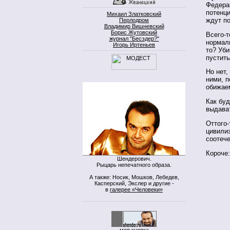
Федерац
потенци
Михаил Златковский
ждут п
Перлодром
Владимир Вишневский
Борис Жутовский
Всего-т
журнал "Бесэдер?"
нормаль
Игорь Иртеньев
то? Уби
пустит
Но нет,
ними, п
обижае
Как буд
выдава
Оттого-
цивилиз
соотече
Короче
Шендерович.
Рыцарь непечатного образа.
А также: Носик, Мошков, Лебедев,
Касперский, Экслер и другие -
в
галерее «Человеки»
моя кнопка