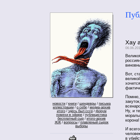
Пуб
Хау а
06.06.20
Великоб
россиян
виновн
Вот, с
великой
хочется
фактич
Помню, 
закуток
новости
/
книги
/
шендевры
/
письма
всенаро
иллюстрации
/
о себе
/
медиа-архив
Ну, и т
итого
/
здесь был ссср
/
форум
помехи в эфире
/
публицистика
мораль
бесплатный сыр
/
итого-архив
корона!
ЖЖ
/
вопросы
/
плавленый сырок
выборы
И всего
человек
в убийс