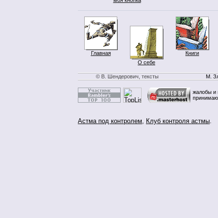
Главная
Книги
О себе
© В. Шендерович, тексты
М. З
жалобы и 
принимаю
Астма под контролем
,
Клуб контроля астмы
.