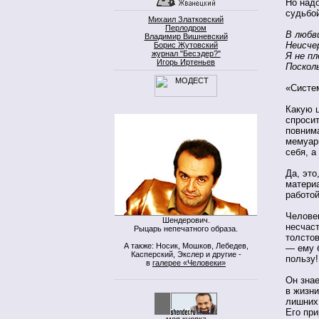
Но надо
судьбой
Михаил Златковский
Перлодром
В любв
Владимир Вишневский
Неисче
Борис Жутовский
журнал "Бесэдер?"
Я не п
Игорь Иртеньев
Поскол
«Систе
Какую 
спроси
повнима
мемуар
себя, а
Да, это
материа
работо
Человек
Шендерович.
несчаст
Рыцарь непечатного образа.
толсто
А также: Носик, Мошков, Лебедев,
— ему 
Касперский, Экслер и другие -
пользу!
в
галерее «Человеки»
Он зна
в жизни
лишних 
Его пр
моя кнопка