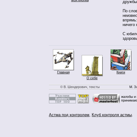
дружбы
По слов
неизве
впрямь:
ничего 
С юбил
здоров
Главная
Книги
О себе
© В. Шендерович, тексты
М. З
жалобы и 
принимаю
Астма под контролем
,
Клуб контроля астмы
.