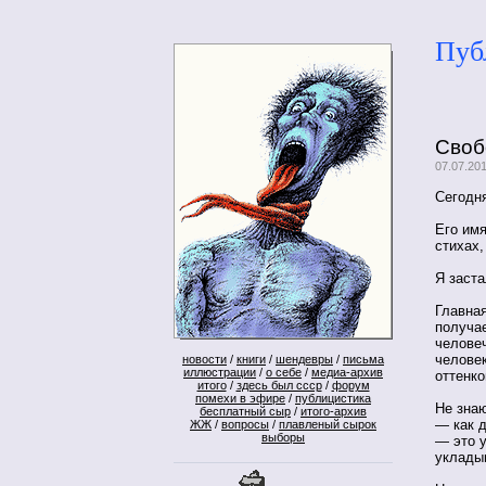
Пуб
Своб
07.07.20
Сегодня
Его имя
стихах,
Я заст
Главная
получае
человеч
челове
новости
/
книги
/
шендевры
/
письма
иллюстрации
/
о себе
/
медиа-архив
оттенко
итого
/
здесь был ссср
/
форум
помехи в эфире
/
публицистика
Не зна
бесплатный сыр
/
итого-архив
— как д
ЖЖ
/
вопросы
/
плавленый сырок
выборы
— это 
уклады