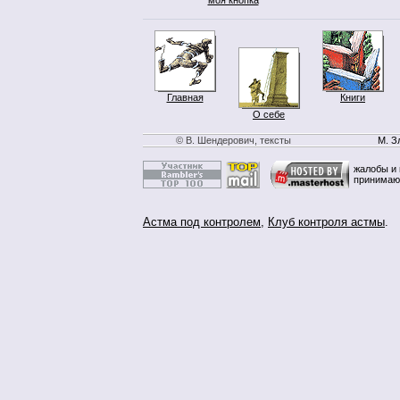
Главная
Книги
О себе
© В. Шендерович, тексты
М. З
жалобы и 
принимаю
Астма под контролем
,
Клуб контроля астмы
.