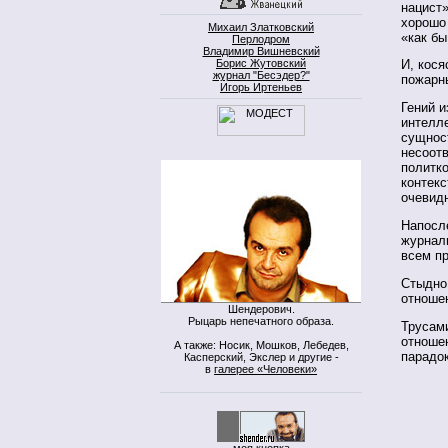
нацист
хорошо
Михаил Златковский
«как б
Перлодром
Владимир Вишневский
Борис Жутовский
И, кося
журнал "Бесэдер?"
пожарны
Игорь Иртеньев
Гений 
интелле
сущност
несоотв
политко
контекс
очевид
Напосл
журнали
всем п
Стыдно 
отношен
Шендерович.
Рыцарь непечатного образа.
Трусами
отношен
А также: Носик, Мошков, Лебедев,
парадо
Касперский, Экслер и другие -
в
галерее «Человеки»
моя кнопка