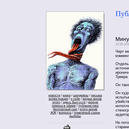
Пуб
Мину
23.05.20
Черт ме
коммент
Отдельн
источни
иронич
Триера
Он тако
Он худо
новости
/
книги
/
шендевры
/
письма
испытыв
иллюстрации
/
о себе
/
медиа-архив
убийств
итого
/
здесь был ссср
/
форум
интелл
помехи в эфире
/
публицистика
бесплатный сыр
/
итого-архив
стеногр
ЖЖ
/
вопросы
/
плавленый сырок
аудитор
выборы
Но пот
старани