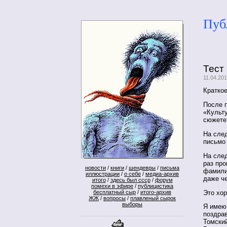
Пуб
Тест
11.04.20
Кратко
После п
«Культ
сюжете
На сле
письмо
На сле
раз пр
новости
/
книги
/
шендевры
/
письма
фамили
иллюстрации
/
о себе
/
медиа-архив
даже че
итого
/
здесь был ссср
/
форум
помехи в эфире
/
публицистика
Это хо
бесплатный сыр
/
итого-архив
ЖЖ
/
вопросы
/
плавленый сырок
выборы
Я имею 
поздра
Томский