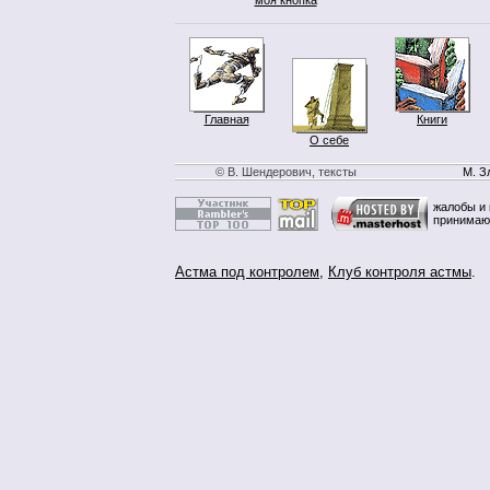
Главная
Книги
О себе
© В. Шендерович, тексты
М. З
жалобы и 
принимаю
Астма под контролем
,
Клуб контроля астмы
.