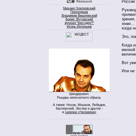
России 
Михаил Златковский
Руковод
Перлодром
прояви
Владимир Вишневский
зрения,
Борис Жутовский
журнал "Бесэдер?"
знаю… 
Игорь Иртеньев
когда н
Это, по
Когда 
мелкой 
величин
Вот уви
Или не 
Шендерович.
Рыцарь непечатного образа.
А также: Носик, Мошков, Лебедев,
Касперский, Экслер и другие -
в
галерее «Человеки»
моя кнопка