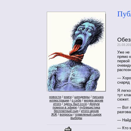
Пуб
Обез
21.03.20
Уже не
прямо к
первой 
очевидн
распозн
— Хоро
снаряд
Я легко
тут кла
новости
/
книги
/
шендевры
/
письма
сюжет.
иллюстрации
/
о себе
/
медиа-архив
итого
/
здесь был ссср
/
форум
— Вот я
помехи в эфире
/
публицистика
бесплатный сыр
/
итого-архив
разгова
ЖЖ
/
вопросы
/
плавленый сырок
выборы
— Найд
— Кто 