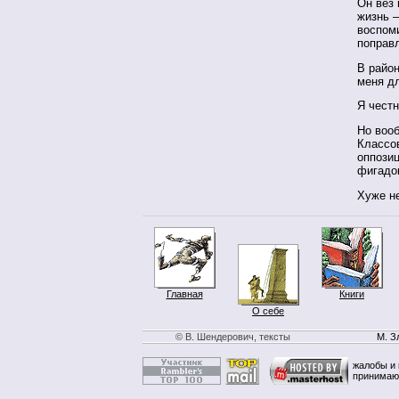
Он вез
жизнь —
воспом
поправ
В район
меня д
Я честн
Но вооб
Классо
оппозиц
фигадо
Хуже не
Главная
Книги
О себе
© В. Шендерович, тексты
М. З
жалобы и 
принимаю