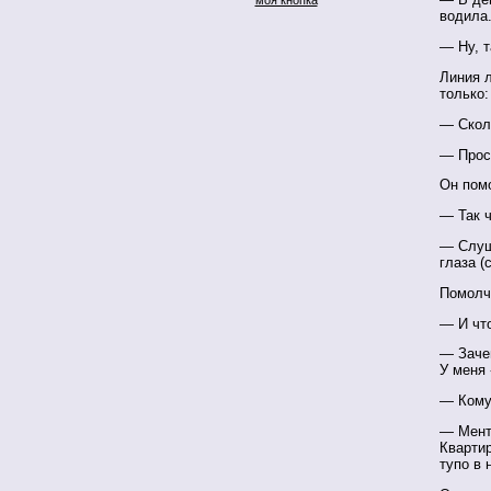
водила.
— Ну, 
Линия л
только:
— Скол
— Прос
Он помо
— Так ч
— Слуш
глаза (
Помолч
— И что
— Заче
У меня
— Ком
— Мент
Кварти
тупо в 