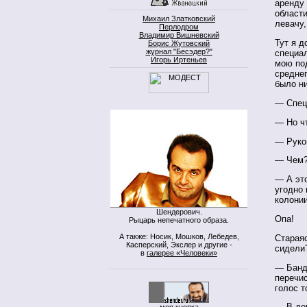
аренду 
области
Михаил Златковский
левачу,
Перлодром
Владимир Вишневский
Тут я д
Борис Жутовский
журнал "Бесэдер?"
специал
Игорь Иртеньев
мою под
среднег
было ни
— Специ
— Но ч
— Руков
— Чем
— А это
угодно 
колонии
Шендерович.
Опа!
Рыцарь непечатного образа.
А также: Носик, Мошков, Лебедев,
Стараяс
Касперский, Экслер и другие -
сидели
в
галерее «Человеки»
— Банд
перечис
голос т
— В де
моя кнопка