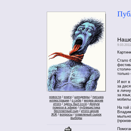
Пуб
Наше
9.03.201
Картинк
Стало б
фестив
столичн
только 
И вот 
за дес
в личну
за язык
новости
/
книги
/
шендевры
/
письма
мобиль
иллюстрации
/
о себе
/
медиа-архив
итого
/
здесь был ссср
/
форум
На той 
помехи в эфире
/
публицистика
бесплатный сыр
/
итого-архив
Владим
ЖЖ
/
вопросы
/
плавленый сырок
мыльно
выборы
(произв
Помогае