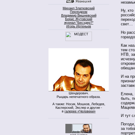
незамы
Михаил Златковский
Ну, кто
Перлодром
россий
Владимир Вишневский
Борис Жутовский
переход
журнал "Бесэдер?"
свет…
Игорь Иртеньев
Но расс
горазд
Как наз
тем ст
НТВ, з
исчезну
открове
обещан
И на пр
признал
заставк
Шендерович.
Елена,
Рыцарь непечатного образа.
быть, п
содержа
А также: Носик, Мошков, Лебедев,
Мацкяв
Касперский, Экслер и другие -
в
галерее «Человеки»
И тут 
Погоди,
за тобо
портрет
моя кнопка