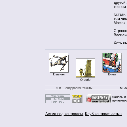
другой 
тесном
Кстати,
том чис
Масюк.
Странн
Васил
Хоть бы
Главная
Книги
О себе
© В. Шендерович, тексты
М. З
жалобы и 
принимаю
Астма под контролем
,
Клуб контроля астмы
.