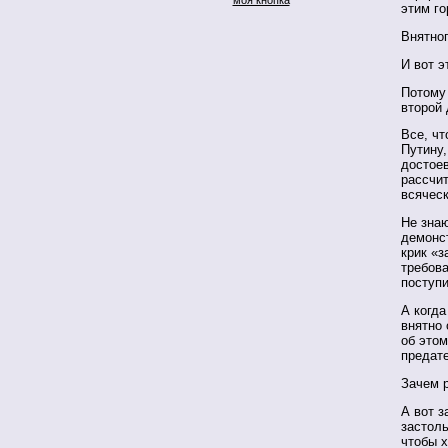
этим г
Внятног
И вот э
Потому 
второй
Все, чт
Путину,
достое
рассчи
всячес
Не знаю
демонс
крик «з
требова
поступи
А когда
внятно 
об этом
предат
Зачем 
А вот з
застол
чтобы 