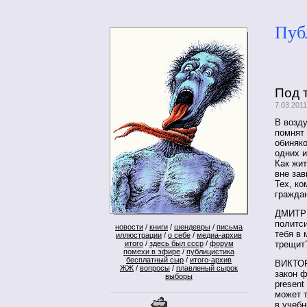
Пуб
Под 
7.03.201
В возду
помнят 
обиняко
одних и
Как жи
вне зав
Тех, ко
граждан
ДМИТРИ
политси
новости
/
книги
/
шендевры
/
письма
тебя в 
иллюстрации
/
о себе
/
медиа-архив
итого
/
здесь был ссср
/
форум
трещит
помехи в эфире
/
публицистика
бесплатный сыр
/
итого-архив
ВИКТОР
ЖЖ
/
вопросы
/
плавленый сырок
закон ф
выборы
present
может т
в учеб