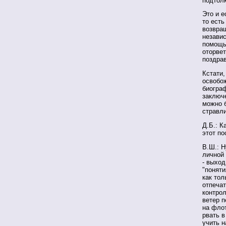
подтол
Это и е
то есть
возвра
независ
помощь
оторвет
поздрав
Кстати,
освобо
биограф
заключе
можно б
стравли
Д.Б.: К
этот по
В.Ш.: Н
личной
- выход
"поняти
как тол
отпечат
контрол
ветер п
на флот
рвать в
учить н