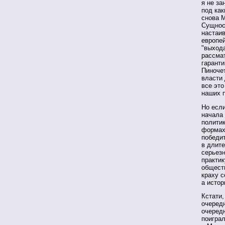
я не за
под ка
снова М
Сущнос
настаив
европей
"выхода
рассмат
гаранти
Пиночет
власти 
все это
наших 
Но если
начала
политик
формах,
победи
в длит
серьез
практик
обществ
краху с
а истор
Кстати,
очередн
очередн
поигра