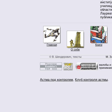
инстит
училищ
области
Лауреат
публика
Главная
Книги
О себе
© В. Шендерович, тексты
М. З
жалобы и 
принимаю
Астма под контролем
,
Клуб контроля астмы
.