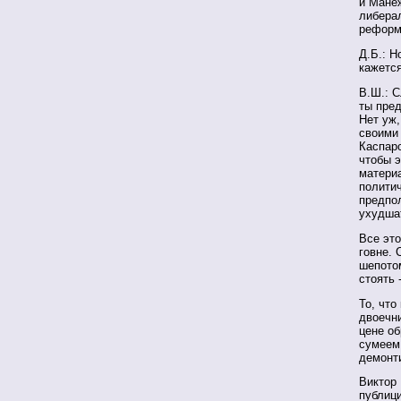
и Манеж
либера
реформ
Д.Б.: Н
кажется
В.Ш.: С
ты пре
Нет уж,
своими 
Каспар
чтобы э
материа
полити
предпо
ухудша
Все это
говне. 
шепотом
стоять 
То, что
двоечни
цене об
сумеем
демонт
Виктор
публиц