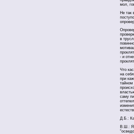
мол, го
Не так 
поступо
опровер
Опровер
проверк
в трусл
повинно
мотивац
прокля
- и отн
проклят
Что кас
на себя
при ка
тайном 
происхо
властью
саму п
оттепел
изменит
естеств
Д.Б.: К
В.Ш.: Я
"осведо