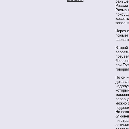
раньше 
России 
Рахмани
присущ
касаетс
заполн
Через с
пожмет 
вариан
Второй 
вероятн
преувел
бессозн
при Пут
говорил
Но он н
доказат
недопу
который
массовы
переоце
можно 
недовол
Но пока
ближне
ни стра
оптимис