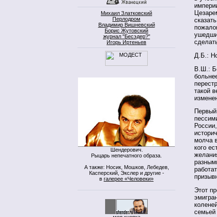
империи
Цезарем
Михаил Златковский
Перлодром
сказать
Владимир Вишневский
пожалов
Борис Жутовский
ушедших
журнал "Бесэдер?"
сделать
Игорь Иртеньев
Д.Б.: Н
В.Ш.: Б
больне
перестр
такой в
изменен
Первый
пессими
России,
историч
молча 
кого ес
Шендерович.
желания
Рыцарь непечатного образа.
разными
А также: Носик, Мошков, Лебедев,
работа
Касперский, Экслер и другие -
призыв
в
галерее «Человеки»
Этот пр
эмигран
колене
семьей 
моя кнопка