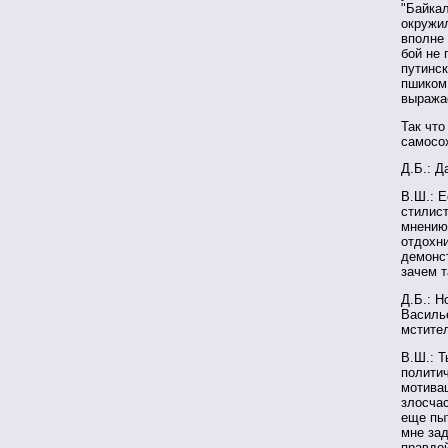
"Байкал
окружил
вполне 
бой не 
путинс
пшиком.
выражае
Так что
самосох
Д.Б.: Д
В.Ш.: Е
стилис
мнению,
отдохни
демонст
зачем т
Д.Б.: Н
Василье
мстите
В.Ш.: Т
полити
мотивац
злосчас
еще пыт
мне зад
правдой