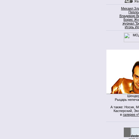
Михаил Зл
Перло
Владимир В
Борис Жу
журнал "Б
Игорь И
Шендер
Рыцарь непеча
А также: Носик, 
Касперский, Экс
в
галерее «
моя к