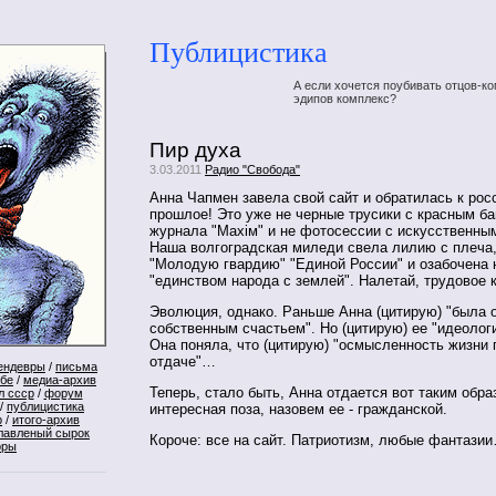
Публицистика
А если хочется поубивать отцов-ко
эдипов комплекс?
Пир духа
3.03.2011
Радио "Свобода"
Анна Чапмен завела свой сайт и обратилась к рос
прошлое! Это уже не черные трусики с красным б
журнала "Махiм" и не фотосессии с искусственн
Наша волгоградская миледи свела лилию с плеча,
"Молодую гвардию" "Единой России" и озабочена 
"единством народа с землей". Налетай, трудовое 
Эволюция, однако. Раньше Анна (цитирую) "была 
собственным счастьем". Но (цитирую) ее "идеолог
Она поняла, что (цитирую) "осмысленность жизни 
отдаче"…
ендевры
/
письма
ебе
/
медиа-архив
Теперь, стало быть, Анна отдается вот таким обра
л ссср
/
форум
/
публицистика
интересная поза, назовем ее - гражданской.
р
/
итого-архив
лавленый сырок
Короче: все на сайт. Патриотизм, любые фантази
оры