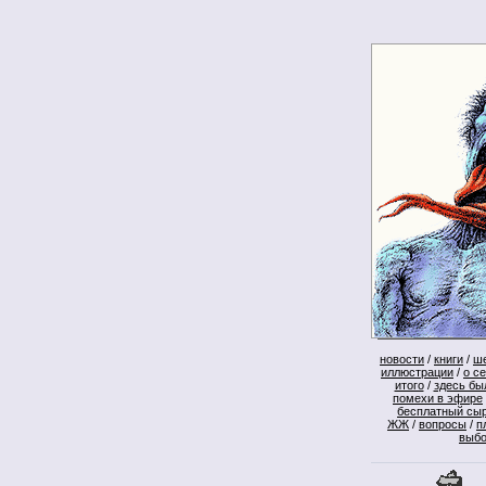
новости
/
книги
/
ш
иллюстрации
/
о с
итого
/
здесь бы
помехи в эфире
бесплатный сы
ЖЖ
/
вопросы
/
п
выб