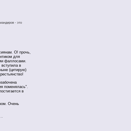
мандиров - это
сиянам. О! прочь,
антиком для
ыми фаллосами.
 вступила в
ныне (цитирую)
крестьянство!
озабочена
ия поменялась".
постигается в
зом. Очень
и…