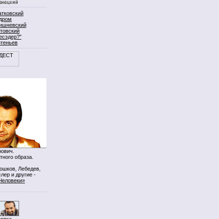
атковский
дром
ишневский
товский
есэдер?"
ртеньев
ович.
тного образа.
Мошков, Лебедев,
лер и другие -
Человеки»
нопка