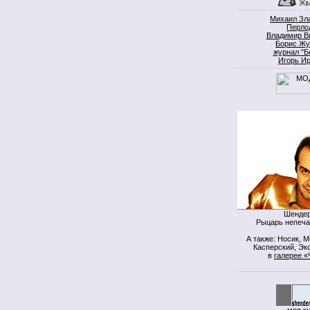
Михаил Зл
Перло
Владимир В
Борис Жу
журнал "Б
Игорь И
Шендер
Рыцарь непеча
А также: Носик, 
Касперский, Экс
в
галерее «
моя к