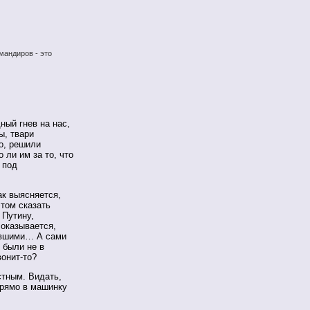
мандиров - это
ый гнев на нас,
ы, твари
о, решили
 ли им за то, что
 под
ак выясняется,
этом сказать
 Путину,
 оказывается,
ившими… А сами
 были не в
вонит-то?
стным. Видать,
прямо в машинку