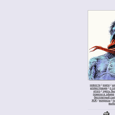
новости
/
книги
/
ш
иллюстрации
/
о с
итого
/
здесь бы
помехи в эфире
бесплатный сы
ЖЖ
/
вопросы
/
п
выб