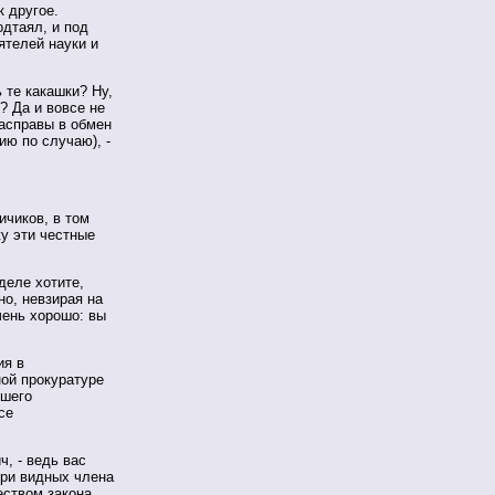
к другое.
одтаял, и под
ятелей науки и
 те какашки? Ну,
? Да и вовсе не
расправы в обмен
ию по случаю), -
ичиков, в том
жу эти честные
деле хотите,
но, невзирая на
чень хорошо: вы
ия в
ной прокуратуре
йшего
се
, - ведь вас
три видных члена
ством закона,