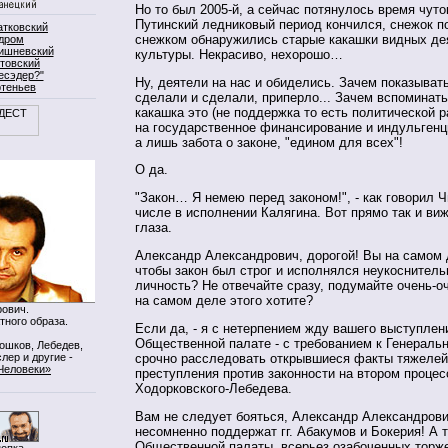
Но то был 2005-й, а сейчас потянулось время чуто
Путинский ледниковый период кончился, снежок п
атковский
снежком обнаружились старые какашки видных де
дром
ишневский
культуры. Некрасиво, нехорошо…
товский
есэдер?"
Ну, деятели на нас и обиделись. Зачем показывать
ртеньев
сделали и сделали, приперло... Зачем вспоминать
какашка это (не поддержка то есть политической 
на государственное финансирование и индульгенц
а лишь забота о законе, "едином для всех"!
О да.
"Закон… Я немею перед законом!", - как говорил Ч
числе в исполнении Калягина. Вот прямо так и ви
глаза.
Александр Александрович, дорогой! Вы на самом 
чтобы закон был строг и исполнялся неукоснитель
личность? Не отвечайте сразу, подумайте очень-о
на самом деле этого хотите?
ович.
тного образа.
Если да, - я с нетерпением жду вашего выступлен
Общественной палате - с требованием к Генераль
Мошков, Лебедев,
лер и другие -
срочно расследовать открывшиеся факты тяжеле
Человеки»
преступления против законности на втором процес
Ходорковского-Лебедева.
Вам не следует бояться, Александр Александрович
несомненно поддержат гг. Абакумов и Бокерия! А 
Общественной палаты, всерьез озабоченных торже
нопка