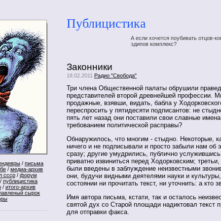
Публицистика
А если хочется поубивать отцов-ко
эдипов комплекс?
Законники
18.02.2011
Радио "Свобода"
Три члена Общественной палаты обрушили праведн
представителей второй древнейшей профессии. М
продажные, взявши, видать, бабла у Ходорковског
переспросить у пятидесяти подписантов: не стыдно
пять лет назад они поставили свои славные имена
требованием политической расправы?
Обнаружилось, что многим - стыдно. Некоторые, к
ничего и не подписывали и просто забыли нам об 
сразу; другие умудрились, публично услужившись
приватно извиниться перед Ходорковским; третьи,
ендевры
/
письма
были введены в заблуждение неизвестными звон
ебе
/
медиа-архив
л ссср
/
форум
они, будучи видными деятелями науки и культуры,
/
публицистика
состоянии ни прочитать текст, ни уточнить: а кто з
р
/
итого-архив
лавленый сырок
Имя автора письма, кстати, так и осталось неизве
оры
святой дух со Старой площади надиктовал текст 
для отправки факса.