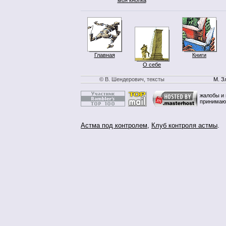
Главная
Книги
О себе
© В. Шендерович, тексты
М. З
жалобы и 
принимаю
Астма под контролем
,
Клуб контроля астмы
.