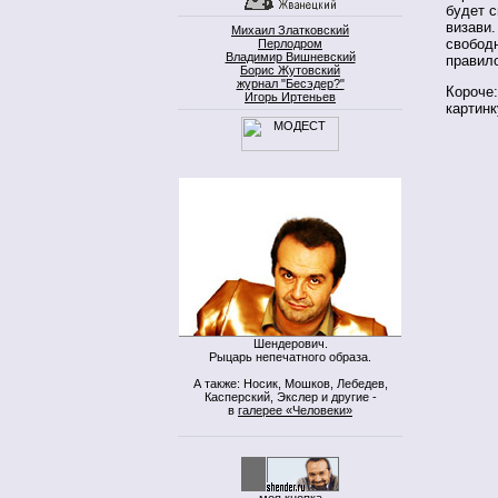
будет с
визави.
Михаил Златковский
свободн
Перлодром
Владимир Вишневский
правило
Борис Жутовский
журнал "Бесэдер?"
Короче:
Игорь Иртеньев
картин
Шендерович.
Рыцарь непечатного образа.
А также: Носик, Мошков, Лебедев,
Касперский, Экслер и другие -
в
галерее «Человеки»
моя кнопка