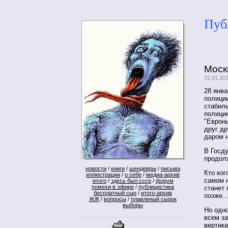
Пуб
Моск
31.01.20
28 янв
полиции
стабиль
полици
"Евронь
друг др
даром 
В Госду
продо
новости
/
книги
/
шендевры
/
письма
Кто ког
иллюстрации
/
о себе
/
медиа-архив
самом 
итого
/
здесь был ссср
/
форум
помехи в эфире
/
публицистика
станет
бесплатный сыр
/
итого-архив
позже… 
ЖЖ
/
вопросы
/
плавленый сырок
выборы
Но одно
всем за
вертика