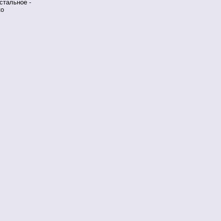
стальное -
ко