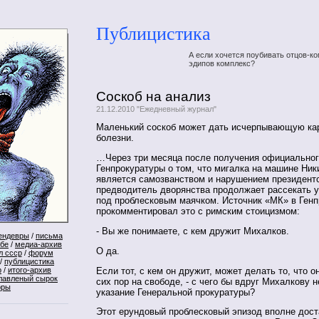
Публицистика
А если хочется поубивать отцов-ко
эдипов комплекс?
Соскоб на анализ
21.12.2010 "Ежедневный журнал"
Маленький соскоб может дать исчерпывающую ка
болезни.
…Через три месяца после получения официально
Генпрокуратуры о том, что мигалка на машине Ни
является самозванством и нарушением президентс
предводитель дворянства продолжает рассекать 
под проблесковым маячком. Источник «МК» в Генп
прокомментировал это с римским стоицизмом:
- Вы же понимаете, с кем дружит Михалков.
ендевры
/
письма
ебе
/
медиа-архив
О да.
л ссср
/
форум
/
публицистика
Если тот, с кем он дружит, может делать то, что о
р
/
итого-архив
лавленый сырок
сих пор на свободе, - с чего бы вдруг Михалкову н
оры
указание Генеральной прокуратуры?
Этот ерундовый проблесковый эпизод вполне дост