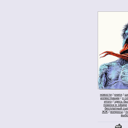
новости
/
книги
/
ш
иллюстрации
/
о с
итого
/
здесь бы
помехи в эфире
бесплатный сы
ЖЖ
/
вопросы
/
п
выб