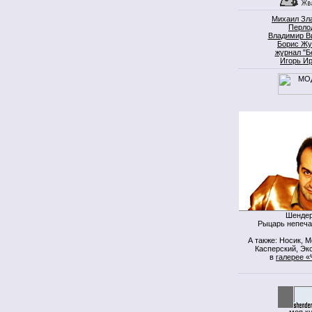
Михаил Зл
Перло
Владимир В
Борис Жу
журнал "Б
Игорь И
Шендер
Рыцарь непеча
А также: Носик, 
Касперский, Экс
в
галерее «
моя к