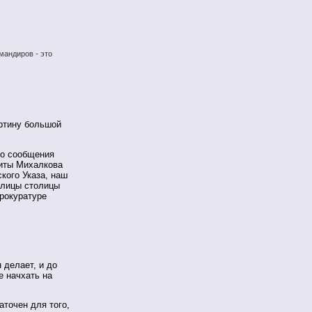
мандиров - это
ртину большой
го сообщения
киты Михалкова
кого Указа, наш
улицы столицы
рокуратуре
н делает, и до
е начхать на
аточен для того,