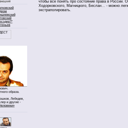
чтобы все понять про состояние права в России. О
Ходорковского, Магницкого, Беслан… - можно лег
атковский
экстраполировать.
дром
ишневский
товский
есэдер?"
ртеньев
ович.
тного образа.
Мошков, Лебедев,
лер и другие -
Человеки»
нопка