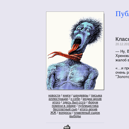
Пуб
Клас
20.12.20
— Ну, В
Хренов
жалоб 
«…и про
очень р
"Золото
новости
/
книги
/
шендевры
/
письма
иллюстрации
/
о себе
/
медиа-архив
итого
/
здесь был ссср
/
форум
помехи в эфире
/
публицистика
бесплатный сыр
/
итого-архив
ЖЖ
/
вопросы
/
плавленый сырок
выборы