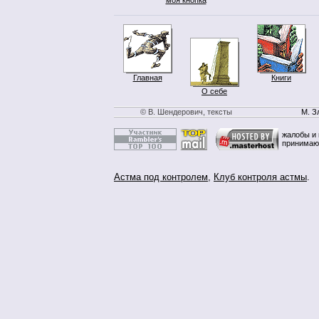
Главная
Книги
О себе
© В. Шендерович, тексты
М. З
жалобы и 
принимаю
Астма под контролем
,
Клуб контроля астмы
.