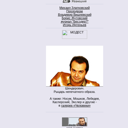
Михаил Златковский
Перлодром
Владимир Вишневский
Борис Жутовский
журнал "Бесэдер?"
Игорь Иртеньев
Шендерович.
Рыцарь непечатного образа.
А также: Носик, Мошков, Лебедев,
Касперский, Экслер и другие -
в
галерее «Человеки»
моя кнопка