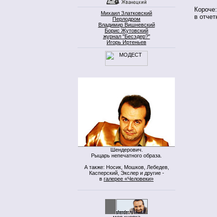
Короче:
Михаил Златковский
в отчет
Перлодром
Владимир Вишневский
Борис Жутовский
журнал "Бесэдер?"
Игорь Иртеньев
Шендерович.
Рыцарь непечатного образа.
А также: Носик, Мошков, Лебедев,
Касперский, Экслер и другие -
в
галерее «Человеки»
моя кнопка