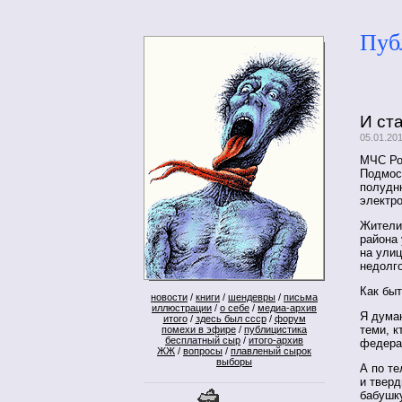
Пуб
И ст
05.01.20
МЧС Ро
Подмос
полудн
электр
Жители
района 
на улиц
недолг
Как быт
новости
/
книги
/
шендевры
/
письма
иллюстрации
/
о себе
/
медиа-архив
Я дума
итого
/
здесь был ссср
/
форум
теми, к
помехи в эфире
/
публицистика
бесплатный сыр
/
итого-архив
федера
ЖЖ
/
вопросы
/
плавленый сырок
выборы
А по те
и твер
бабушк