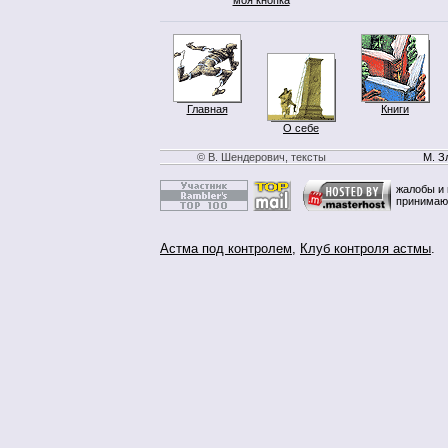
Главная
Книги
О себе
© В. Шендерович, тексты
М. З
жалобы и 
принимаю
Астма под контролем
,
Клуб контроля астмы
.