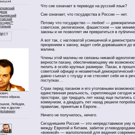
Что сие означает в переводе на русский язык?
атковский
дром
Сие означает, что государства в России — нет.
ишневский
товский
Потому что государство — любое! — демократиче
есэдер?"
ртеньев
советское, религиозное, фашистское — как миним
законы и не позволяет им превратиться в публич
А вот так, с нагловатой усмешечкой и демонстрат
презрением к закону, ведет себя дорвавшаяся до 
малина.
Члены этой малины не связаны никакой идеологие
верности пахану, обеспечивающему им возможност
пилить в особо крупных размерах. Пахан, в прош
советский офицер и незаметный демократический 
давно съехал с глузду и не стесняет себя ни в реч
поступках…
Страх перед паханом и его уголовными возможно
единственная реальность, скрепляющая сегодня ж
ович.
тного образа.
просторах, где тридцать лет назад еще пытались 
коммунизм, а двадцать лет назад решили попробо
Мошков, Лебедев,
правилам, принятым в Европе…
лер и другие -
Человеки»
Ничего не получилось, ничего.
Сегодняшняя Россия — это непредставимое уму п
между Европой и Китаем, забитое углеводородами
«военкой» — малополезной для ведения современ
нопка