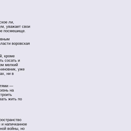
ское ли,
ум, уважает свои
ное посмешище.
ивным
власти воровская
й, кроме
ь сосать и
лом мелкий
чиновник, уже
ах, ни в
стями —
изнь на
строить
вать жить по
ространство
 и напичканное
ной войны, но