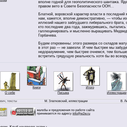
вполне годной для геополитического шантажа. Яде
правом вето в Совете Безопасности ООН…
Блатной, воровской характер власти в последний
нам, кажется, вполне демонстративно, — чтобы из
иллюзий нашего заблудшего либерального брата, с
кто последние два года, зажмурившись, пытались
галлюцинировать и мысленно выращивать Медвед
Горбачева.
Будем откровенны: этого размера со складов мат
в этот раз — не завезли. И чем быстрее мы забуд
недоразумение, чем быстрее очнемся, тем больше
встретить грядущую реальность хотя бы во всеор
Книги
Итого
О себе
Письма
Иллюстрации
вич, тексты
М. Златковский, иллюстрации
В. Л
жалобы и предложения по работе сайта
принимаются по адресу
info@w2w.ru
олем
,
Клуб контроля астмы
.