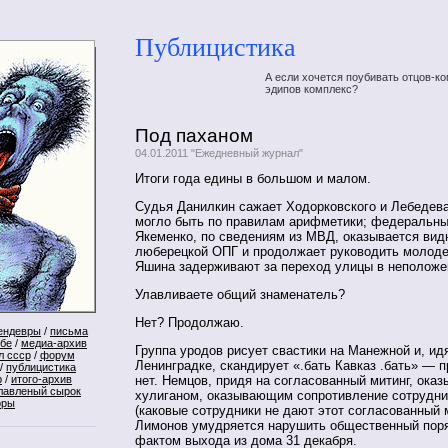
Публицистика
А если хочется поубивать отцов-ко
эдипов комплекс?
Под паханом
04.01.2011 "Ежедневный журнал"
Итоги года едины в большом и малом.
Судья Данилкин сажает Ходорковского и Лебедева 
могло быть по правилам арифметики; федеральны
Якеменко, по сведениям из МВД, оказывается ви
люберецкой ОПГ и продолжает руководить молод
Яшина задерживают за переход улицы в неполож
Улавливаете общий знаменатель?
Нет? Продолжаю.
ендевры
/
письма
ебе
/
медиа-архив
Группа уродов рисует свастики на Манежной и, и
л ссср
/
форум
Ленинградке, скандирует «.бать Кавказ .бать» — 
/
публицистика
нет. Немцов, придя на согласованный митинг, оказ
р
/
итого-архив
лавленый сырок
хулиганом, оказывающим сопротивление сотрудн
оры
(каковые сотрудники не дают этот согласованный м
Лимонов умудряется нарушить общественный пор
фактом выхода из дома 31 декабря.