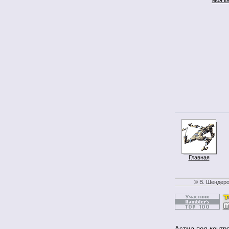
Главная
© В. Шендеро
Астма под контр