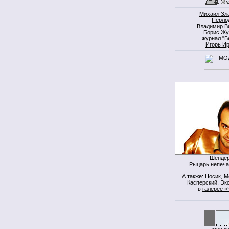
Михаил Зл
Перло
Владимир В
Борис Жу
журнал "Б
Игорь И
Шендер
Рыцарь непеча
А также: Носик, 
Касперский, Экс
в
галерее «
моя к