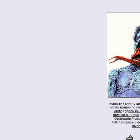
новости
/
книги
/
ш
иллюстрации
/
о с
итого
/
здесь бы
помехи в эфире
бесплатный сы
ЖЖ
/
вопросы
/
п
выб