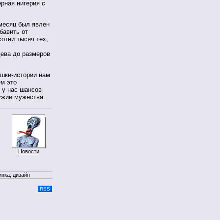
рная нигерия с
 месяц был явлен
бавить от
отни тысяч тех,
ева до размеров
ушки-истории нам
ем это
 у нас шансов
ужии мужества.
Новости
ипка, дизайн
RSS