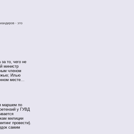
мандиров - это
за то, чего не
й министр
дным членом
ежью; Илью
енном месте…
дя маршем по
претензий у ГУВД
ывается
икам милиции
итинг провести).
ядок самим