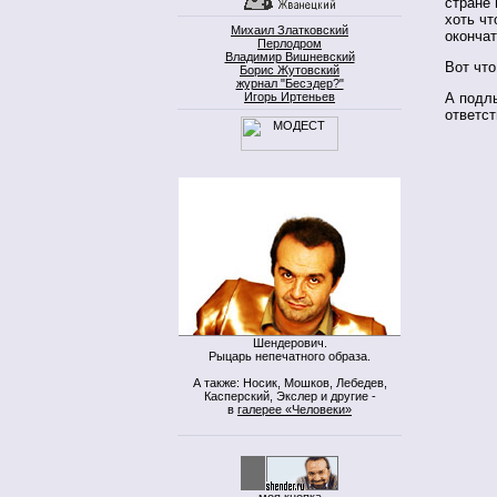
стране 
хоть чт
Михаил Златковский
оконча
Перлодром
Владимир Вишневский
Вот чт
Борис Жутовский
журнал "Бесэдер?"
Игорь Иртеньев
А подл
ответст
Шендерович.
Рыцарь непечатного образа.
А также: Носик, Мошков, Лебедев,
Касперский, Экслер и другие -
в
галерее «Человеки»
моя кнопка