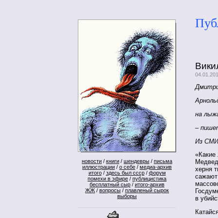
Пуб
Вики
04.01.20
Дмитри
Арноль
на лыж
– пише
Из СМ
«Какие 
новости
/
книги
/
шендевры
/
письма
Медведе
иллюстрации
/
о себе
/
медиа-архив
херня т
итого
/
здесь был ссср
/
форум
сажают
помехи в эфире
/
публицистика
массов
бесплатный сыр
/
итого-архив
ЖЖ
/
вопросы
/
плавленый сырок
Госдум
выборы
в убийс
Катайся