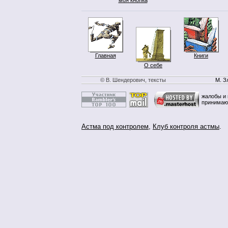
Главная
Книги
О себе
© В. Шендерович, тексты
М. З
жалобы и 
принимаю
Астма под контролем
,
Клуб контроля астмы
.