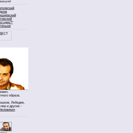
атковский
дром
ишневский
товский
есэдер?"
ртеньев
ович.
тного образа.
Мошков, Лебедев,
лер и другие -
Человеки»
нопка