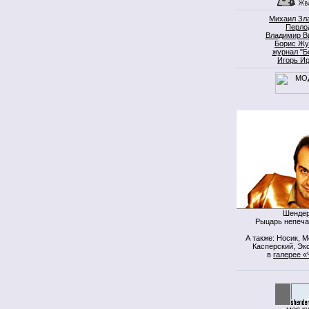
Михаил Зл
Перло
Владимир В
Борис Жу
журнал "Б
Игорь И
Шендер
Рыцарь непеча
А также: Носик, 
Касперский, Экс
в
галерее «
моя к