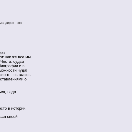
мандиров - это
ора –
и: как же все мы
 Чести, судьи
биографии и в
можности чуда!
ского – пытались
дставлениями о
ься, надо…
сто в истории.
ться своей