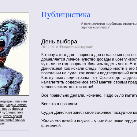
Публицистика
А если хочется поубивать отцов-ко
эдипов комплекс?
День выбора
28.12.2010 "Ежедневный журнал"
К гневу этого дня – первого дня оглашения пригов
добавляется личное чувство досады и брезгливост
чуть ли не год напролет боялись задеть честь Его
Данилкина! Как искали следы порядочности в его 
поведении на суде, как искали подтверждений воз
Как лучшие люди страны – от Юрского до Гандлев
намагнитить содержимое этой мантии своими пре
человеческом достоинстве!
Все правильно делали, конечно. Надо было пытат
ендевры
/
письма
Все это в прошлом.
ебе
/
медиа-архив
л ссср
/
форум
Судья Данилкин занял свое законное паскудное ме
/
публицистика
р
/
итого-архив
лавленый сырок
Жалко его детей и внуков – у них был шанс горди
оры
фамилией.