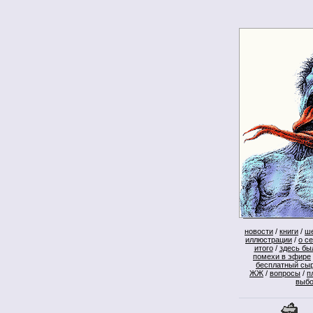
новости
/
книги
/
ш
иллюстрации
/
о с
итого
/
здесь бы
помехи в эфире
бесплатный сы
ЖЖ
/
вопросы
/
п
выб