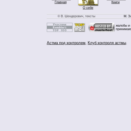
Главная
Книги
О себе
© В. Шендерович, тексты
М. З
жалобы и 
принимаю
Астма под контролем
,
Клуб контроля астмы
.