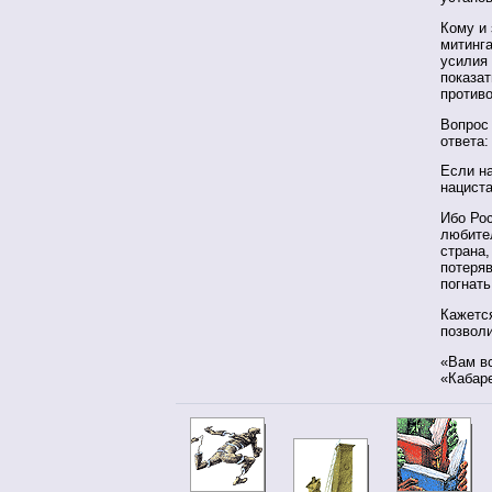
Кому и
митинг
усилия
показат
против
Вопрос 
ответа:
Если на
нацист
Ибо Ро
любите
страна,
потеря
погнать
Кажется
позвол
«Вам в
«Кабаре