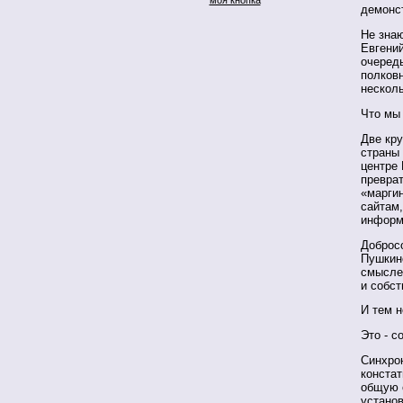
демонст
Не знаю
Евгений
очередь
полков
несколь
Что мы 
Две кру
страны 
центре
превра
«маргин
сайтам
информ
Доброс
Пушкинс
смысле 
и собс
И тем н
Это - с
Синхрон
констат
общую 
устано