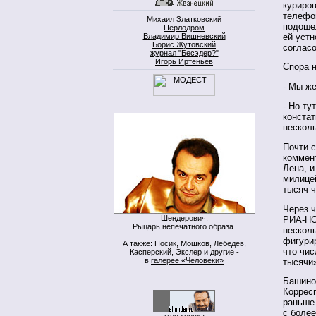
куриро
телефо
Михаил Златковский
подоше
Перлодром
ей устн
Владимир Вишневский
Борис Жутовский
согласо
журнал "Бесэдер?"
Игорь Иртеньев
Спора 
- Мы ж
- Но ту
констат
нескол
Почти 
коммен
Лена, 
милицей
тысяч 
Через ч
Шендерович.
РИА-НО
Рыцарь непечатного образа.
несколь
фигури
А также: Носик, Мошков, Лебедев,
что чис
Касперский, Экслер и другие -
в
галерее «Человеки»
тысячи»
Башинов
Коррес
раньше 
с боле
моя кнопка