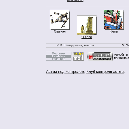
Главная
Книги
О себе
© В. Шендерович, тексты
М. З
жалобы и 
принимаю
Астма под контролем
,
Клуб контроля астмы
.