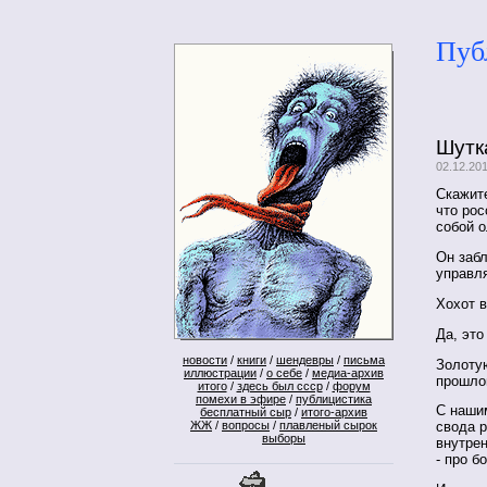
Пуб
Шутк
02.12.20
Скажите
что рос
собой 
Он заб
управля
Хохот в
Да, это
новости
/
книги
/
шендевры
/
письма
Золотую
иллюстрации
/
о себе
/
медиа-архив
прошлог
итого
/
здесь был ссср
/
форум
помехи в эфире
/
публицистика
С наши
бесплатный сыр
/
итого-архив
ЖЖ
/
вопросы
/
плавленый сырок
свода р
выборы
внутрен
- про б