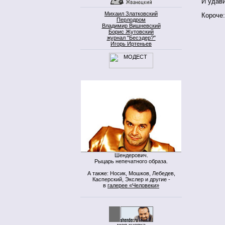
И удави
Михаил Златковский
Короче:
Перлодром
Владимир Вишневский
Борис Жутовский
журнал "Бесэдер?"
Игорь Иртеньев
Шендерович.
Рыцарь непечатного образа.
А также: Носик, Мошков, Лебедев,
Касперский, Экслер и другие -
в
галерее «Человеки»
моя кнопка