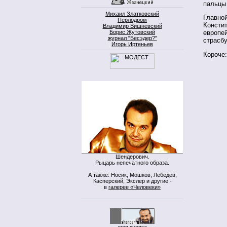
пальцы
Михаил Златковский
Главной
Перлодром
Констит
Владимир Вишневский
Борис Жутовский
европей
журнал "Бесэдер?"
страсбу
Игорь Иртеньев
Короче:
Шендерович.
Рыцарь непечатного образа.
А также: Носик, Мошков, Лебедев,
Касперский, Экслер и другие -
в
галерее «Человеки»
моя кнопка