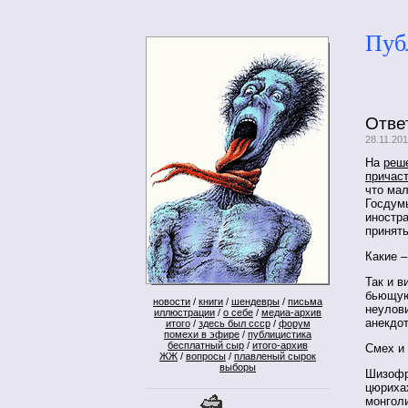
Пуб
Отве
28.11.20
На
реш
причаст
что ма
Госдумы
иностр
принять
Какие –
Так и 
бьющую
новости
/
книги
/
шендевры
/
письма
неулов
иллюстрации
/
о себе
/
медиа-архив
анекдо
итого
/
здесь был ссср
/
форум
помехи в эфире
/
публицистика
бесплатный сыр
/
итого-архив
Смех и 
ЖЖ
/
вопросы
/
плавленый сырок
выборы
Шизофр
цюрихах
монголи