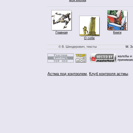
Главная
Книги
О себе
© В. Шендерович, тексты
М. З
жалобы и 
принимаю
Астма под контролем
,
Клуб контроля астмы
.