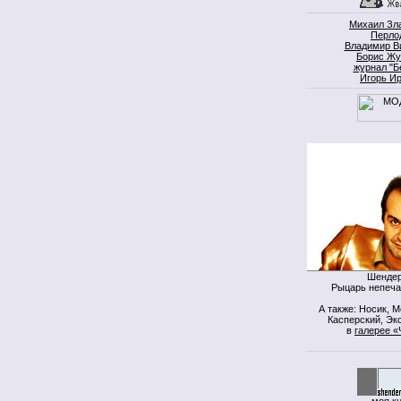
Михаил Зл
Перло
Владимир В
Борис Жу
журнал "Б
Игорь И
Шендер
Рыцарь непеча
А также: Носик, 
Касперский, Экс
в
галерее «
моя к