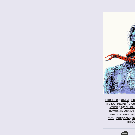
новости
/
книги
/
ш
иллюстрации
/
о с
итого
/
здесь бы
помехи в эфире
бесплатный сы
ЖЖ
/
вопросы
/
п
выб