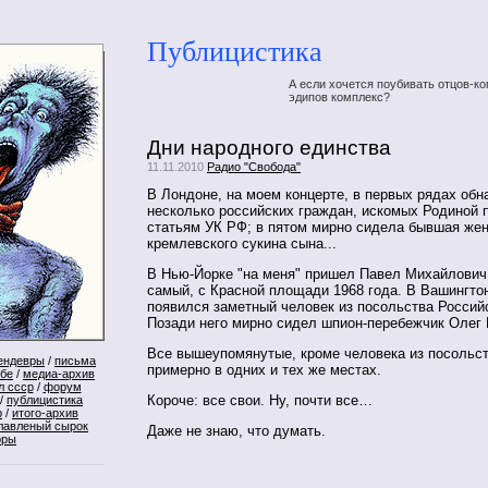
Публицистика
А если хочется поубивать отцов-ко
эдипов комплекс?
Дни народного единства
11.11.2010
Радио "Свобода"
В Лондоне, на моем концерте, в первых рядах об
несколько российских граждан, искомых Родиной 
статьям УК РФ; в пятом мирно сидела бывшая же
кремлевского сукина сына...
В Нью-Йорке "на меня" пришел Павел Михайлович 
самый, с Красной площади 1968 года. В Вашингтон
появился заметный человек из посольства Россий
Позади него мирно сидел шпион-перебежчик Олег
Все вышеупомянутые, кроме человека из посольс
ендевры
/
письма
примерно в одних и тех же местах.
ебе
/
медиа-архив
л ссср
/
форум
Короче: все свои. Ну, почти все…
/
публицистика
р
/
итого-архив
лавленый сырок
Даже не знаю, что думать.
оры