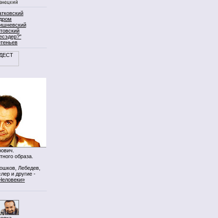
атковский
дром
ишневский
товский
есэдер?"
ртеньев
ович.
тного образа.
Мошков, Лебедев,
лер и другие -
Человеки»
нопка