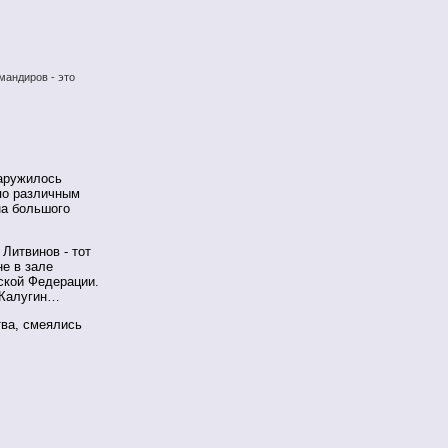
мандиров - это
наружилось
по различным
на большого
Литвинов - тот
е в зале
ской Федерации.
 Калугин…
тва, смеялись