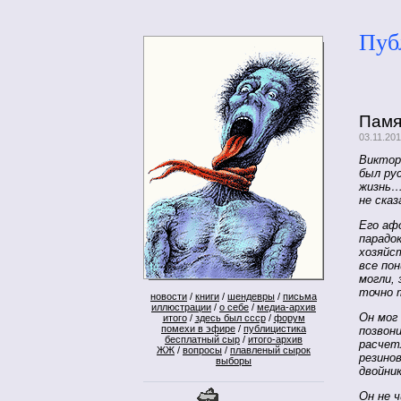
Пуб
Памя
03.11.20
Виктор
был рус
жизнь…
не сказ
Его аф
парадо
хозяйс
все пон
могли,
точно 
новости
/
книги
/
шендевры
/
письма
иллюстрации
/
о себе
/
медиа-архив
Он мог 
итого
/
здесь был ссср
/
форум
помехи в эфире
/
публицистика
позвон
бесплатный сыр
/
итого-архив
расчет
ЖЖ
/
вопросы
/
плавленый сырок
резино
выборы
двойни
Он не ч