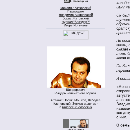
холодн
цену че
Михаил Златковский
Перлодром
Он был 
Владимир Вишневский
Борис Жутовский
шутовс
журнал "Бесэдер?"
обрече
Игорь Иртеньев
братск
правит
Но нес
эпохи,
сказал
тоже бы
какая-т
Он был 
пережи
И оста
«Меня в
Шендерович.
отправи
Рыцарь непечатного образа.
августе
а на п
А также: Носик, Мошков, Лебедев,
Касперский, Экслер и другие -
Владими
в
галерее «Человеки»
называл
как док
с ним.
О семь
моя кнопка