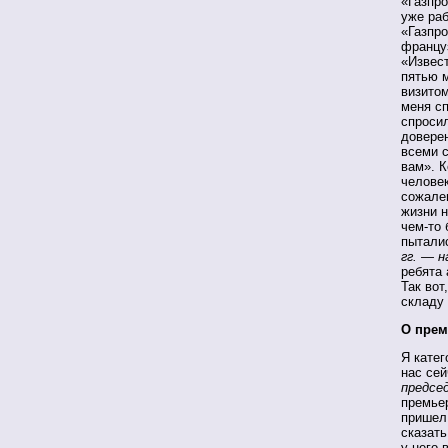
«Газпро
уже раб
«Газпро
францу
«Извест
пятью 
визитом
меня сп
спроси
довере
всеми 
вам». К
человек
сожален
жизни н
чем-то 
пыталис
гг. — 
ребята 
Так вот
складу 
О прем
Я катег
нас сей
предсе
премьер
пришел 
сказать
у него 