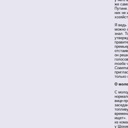
же сам
Путине.
них не 
хозяйст
Я ведь 
можно с
знал. Т
утвержд
правит
премьер
отстаив
он реши
голосов
тогда 
Совета
пригла
только 
О мол
С моло
нормаль
вице-пр
заседа
топлив
времена
ищет». 
из кома
у Шохин