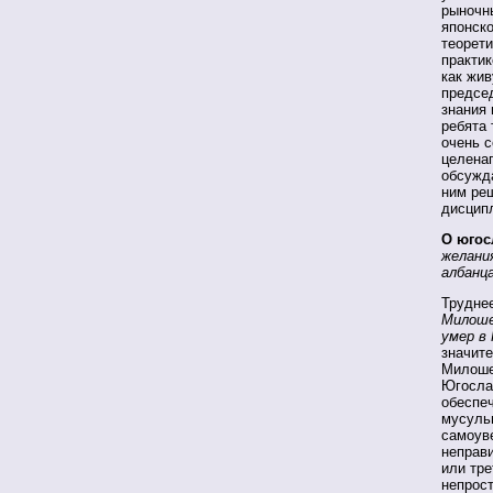
рыночн
японско
теорети
практик
как жив
председ
знания 
ребята 
очень с
целенап
обсужда
ним реш
дисципл
О югос
желани
албанц
Труднее
Милоше
умер в 
значите
Милоше
Югосла
обеспе
мусульм
самоуве
неправи
или тре
непрост