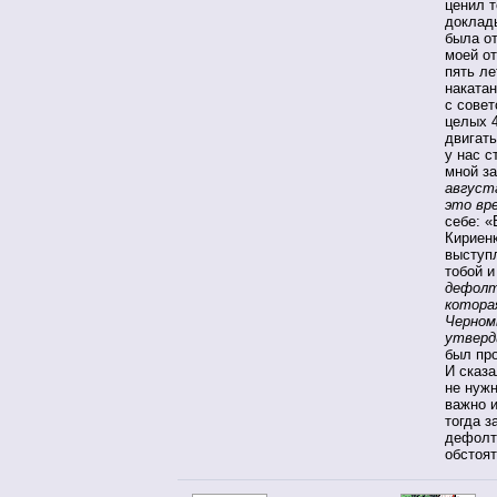
ценил т
доклады
была от
моей от
пять ле
наката
с совет
целых 4
двигать
у нас с
мной за
август
это вре
себе: «
Кириенк
выступ
тобой и
дефолт
котора
Черном
утверд
был про
И сказа
не нужн
важно и
тогда з
дефолта
обстоят