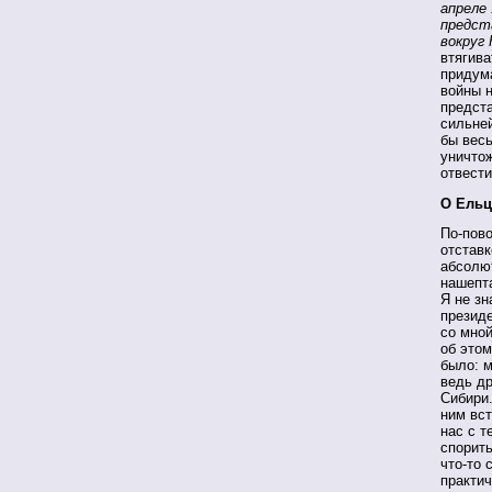
апреле
предст
вокруг 
втягива
придума
войны 
предста
сильне
бы весь
уничтож
отвести
О Ельц
По-пово
отставк
абсолют
нашепта
Я не зн
президе
со мной
об этом
было: м
ведь др
Сибири.
ним вст
нас с т
спорить
что-то 
практич