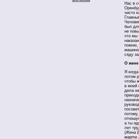
Нас в с
Оренбур
чисто к
Главным
Челове
был для
не повы
что мы
наказан
помню, 
машино
сяду за
О жене
Я когда
потом р
чтобы 
в моей 
дела не
приходи
назначе
руково
посовет
потому
отношус
а ты ид
лет тру
(
Жена 
марте 2