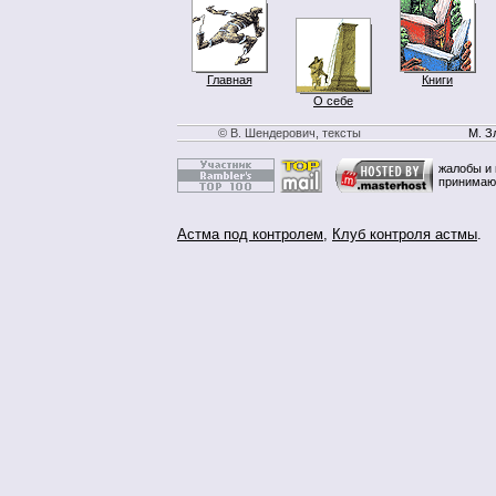
Главная
Книги
О себе
© В. Шендерович, тексты
М. З
жалобы и 
принимаю
Астма под контролем
,
Клуб контроля астмы
.