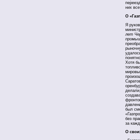
переезд
них все
О «Газ
Я руко
министр
лет Че
промыш
преобра
рыночн
удалось
понятно
Хотя бы
топлив
мировым
произош
Саратов
оренбур
делали,
создава
фронто
давлен
был сме
«Газпро
без пра
за каж
О свои