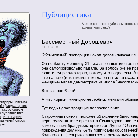
Публицистика
А если хочется поубивать отцов-ко
эдипов комплекс?
Бессмертный Дорошевич
01.11.2010
"Жемчужный" прапорщик начал давать показания. В
Он не бил ту женщину 31 числа - он пытался ее п
она самопроизвольно падала. За волосы же ее пр
схватился рефлекторно, потому что падал сам. А 
что на него (в тот момент, когда он пытался оказа
женщине) напал демонстрант из числа "несогласн
Вот как все было!
А мы, хорьки, милицию не любим, ментами обзы
ендевры
/
письма
ебе
/
медиа-архив
Тут ведь целая традиция человеколюбия!
л ссср
/
форум
/
публицистика
Старожилы помнят: похожее объяснение было най
р
/
итого-архив
лавленый сырок
переломам на теле арестанта Семипудова, после 
оры
камеры г-ном брандмейстером фон Луппе. "Означ
повреждения должны быть приписаны собственной
больного, (…) соприкасавшегося с различными пр