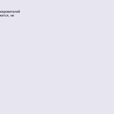
покровителей
жется, не