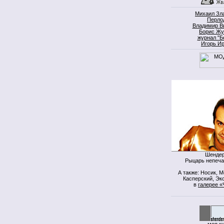
Михаил Зл
Перло
Владимир В
Борис Жу
журнал "Б
Игорь И
Шендер
Рыцарь непеча
А также: Носик, 
Касперский, Экс
в
галерее «
моя к