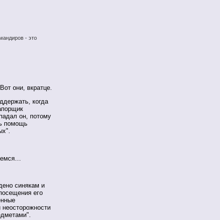
мандиров - это
от они, вкратце.
оддержать, когда
апорщик
падал он, потому
ть помощь
ых".
ваемся…
дено синякам и
посещения его
енные
 неосторожности
едметами".