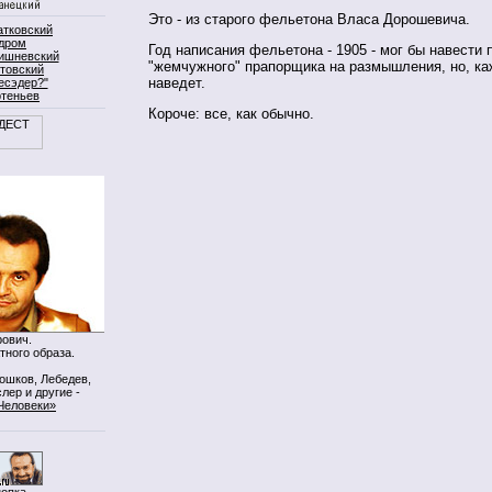
Это - из старого фельетона Власа Дорошевича.
атковский
дром
Год написания фельетона - 1905 - мог бы навести 
ишневский
"жемчужного" прапорщика на размышления, но, ка
товский
наведет.
есэдер?"
ртеньев
Короче: все, как обычно.
ович.
тного образа.
Мошков, Лебедев,
лер и другие -
Человеки»
нопка