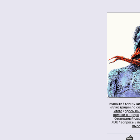
новости
/
книги
/
ш
иллюстрации
/
о с
итого
/
здесь бы
помехи в эфире
бесплатный сы
ЖЖ
/
вопросы
/
п
выб