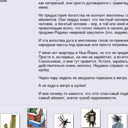
как каторжный, или просто договорился с гравитац
имею.
Но предыстория богатства не волнует миллионы т
абонентов. Они твердо знают, что честный челове
человек, а богатый человек – вор, в той или иной 
приватизации всего, что плохо лежало в начале д
продажи Родины «мировой закулисе» (это, видимо,
И эта вольтова дуга в миллионах голов по-прежне
народные массы под красные или просто погромны
У меня нет квартиры в Нью-Йорке, но это не предм
Просто я, во-первых, на нее не заработал, а во-вт
Сокольниках, и мне тут нравится. Кстати, зарабат
действительно очень неплохо. Недавно справил 
шубку.
Через пару недель ее аккуратно порезали в метро.
А не езди в метро в шубке!
И мне почему-то кажется, что этот классовый под
самый абонент, знаток чужой недвижимости.