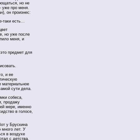
рощаться, но не
– уже про меня.
), он произнес:
се-таки есть…
цвет
е, но уже после
пило меня, и
 это предмет для
исовать.
о, и ее
тическую
е материальное
самой сути дела.
мки собеса,
и, продажу
ней мере, именно
хидство в голосе,
Вот у Брускина
 много лет. У
ься в воздухе
тал с детства,