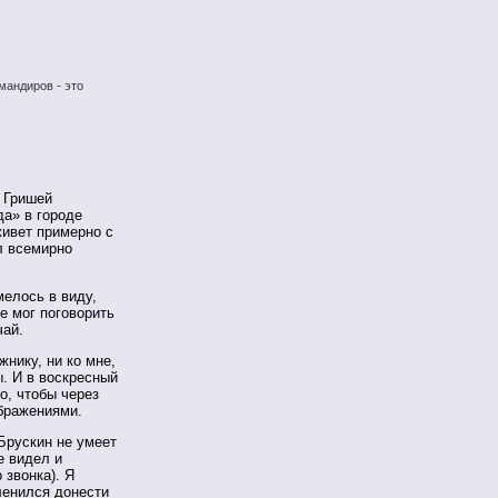
мандиров - это
 Гришей
да» в городе
живет примерно с
л всемирно
мелось в виду,
ще мог поговорить
чай.
жнику, ни ко мне,
. И в воскресный
о, чтобы через
бражениями.
Брускин не умеет
е видел и
звонка). Я
ленился донести