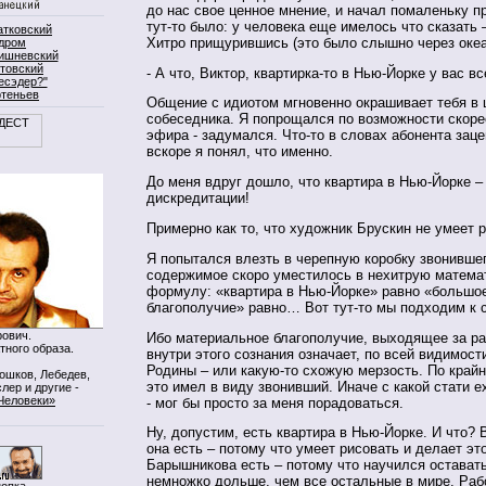
до нас свое ценное мнение, и начал помаленьку п
тут-то было: у человека еще имелось что сказать 
атковский
Хитро прищурившись (это было слышно через океан
дром
ишневский
товский
- А что, Виктор, квартирка-то в Нью-Йорке у вас в
есэдер?"
ртеньев
Общение с идиотом мгновенно окрашивает тебя в 
собеседника. Я попрощался по возможности скоре
эфира - задумался. Что-то в словах абонента заце
вскоре я понял, что именно.
До меня вдруг дошло, что квартира в Нью-Йорке –
дискредитации!
Примерно как то, что художник Брускин не умеет р
Я попытался влезть в черепную коробку звонившег
содержимое скоро уместилось в нехитрую матема
формулу: «квартира в Нью-Йорке» равно «большо
благополучие» равно… Вот тут-то мы подходим к 
ович.
Ибо материальное благополучие, выходящее за ра
тного образа.
внутри этого сознания означает, по всей видимост
Родины – или какую-то схожую мерзость. По край
Мошков, Лебедев,
это имел в виду звонивший. Иначе с какой стати е
лер и другие -
Человеки»
- мог бы просто за меня порадоваться.
Ну, допустим, есть квартира в Нью-Йорке. И что? 
она есть – потому что умеет рисовать и делает это
Барышникова есть – потому что научился остават
немножко дольше, чем все остальные в мире. Рабо
нопка