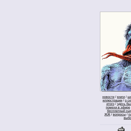
новости
/
книги
/
ш
иллюстрации
/
о с
итого
/
здесь бы
помехи в эфире
бесплатный сы
ЖЖ
/
вопросы
/
п
выб