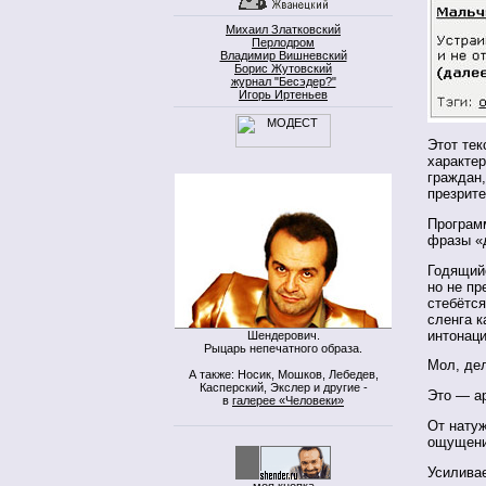
Михаил Златковский
Перлодром
Владимир Вишневский
Борис Жутовский
журнал "Бесэдер?"
Игорь Иртеньев
Этот тек
характер
граждан
презрит
Программ
фразы «
Годящийс
но не пр
стебётся
сленга к
интонац
Шендерович.
Рыцарь непечатного образа.
Мол, де
А также: Носик, Мошков, Лебедев,
Касперский, Экслер и другие -
Это — а
в
галерее «Человеки»
От нату
ощущени
Усиливае
моя кнопка