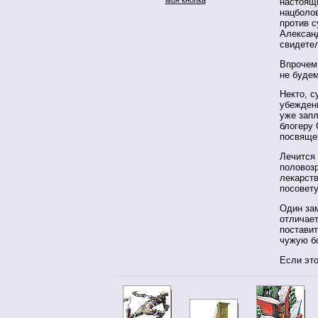
настоящи
нацболов
против с
Алексан
свидетел
Впрочем,
не будем
Некто, с
убеждени
уже запл
блогеру 
посвяще
Лечится 
половоз
лекарств
посовет
Один за
отличает
поставит
чужую б
Если это