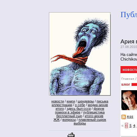
Публ
Ария 
27.08.201
На сайт
Chichiko
новости
/
книги
/
шендевры
/
письма
иллюстрации
/
о себе
/
медиа-архив
итого
/
здесь был ссср
/
форум
помехи в эфире
/
публицистика
бесплатный сыр
/
итого-архив
ЖЖ
/
вопросы
/
плавленый сырок
выборы