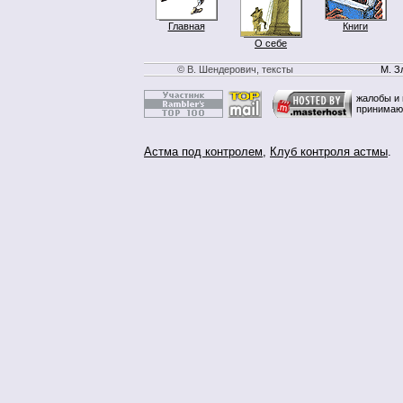
Главная
Книги
О себе
© В. Шендерович, тексты
М. З
жалобы и 
принимаю
Астма под контролем
,
Клуб контроля астмы
.